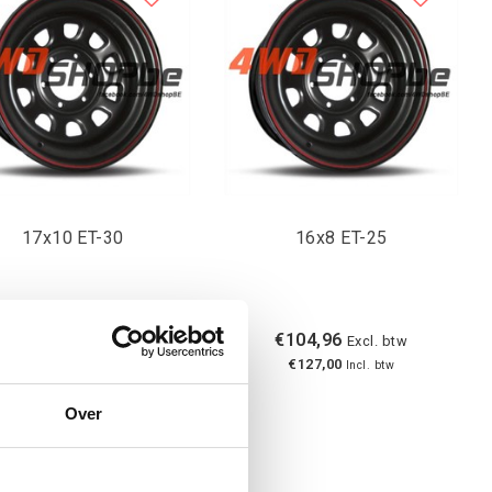
17x10 ET-30
16x8 ET-25
€123,14
€104,96
Excl. btw
Excl. btw
€149,00
€127,00
Incl. btw
Incl. btw
Over