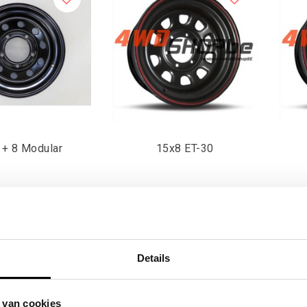
 + 8 Modular
15x8 ET-30
,69
€79,34
Excl. btw
Excl. btw
4,00
€96,00
Incl. btw
Incl. btw
Details
 van cookies