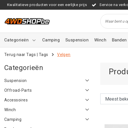
Kwalitatieve producten voor een eerlijke prijs
Service na verk
Categorieën
Camping
Suspension
Winch
Banden 
Terug naar Tags
|
Tags
Velgen
Categorieën
Prod
Suspension
Offroad-Parts
Accessoires
Winch
Camping