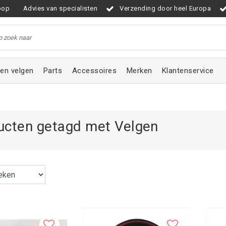
oop
Advies van specialisten
Verzending door heel Europa
en velgen
Parts
Accessoires
Merken
Klantenservice
ucten getagd met Velgen