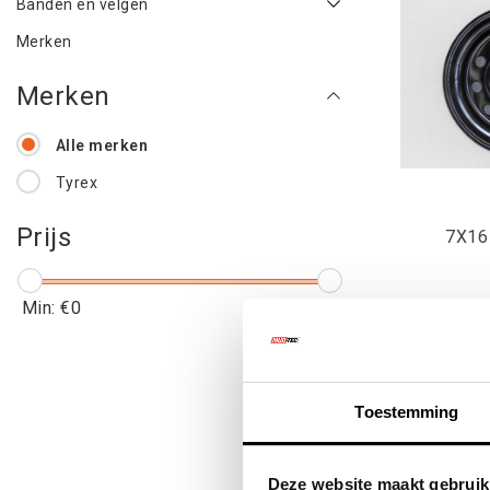
Banden en velgen
Merken
Merken
Alle merken
Tyrex
Prijs
7X16
Min: €
0
Max: €
150
€77
€9
Toestemming
Deze website maakt gebruik