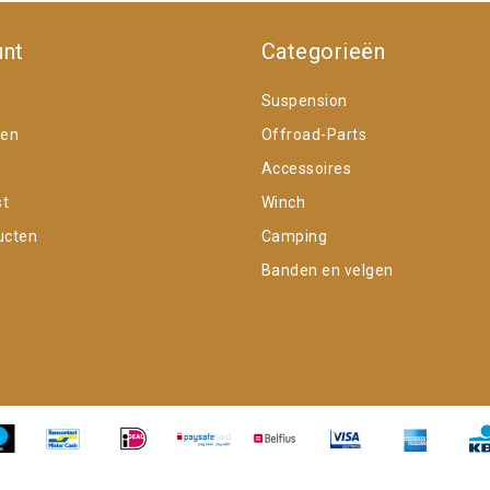
unt
Categorieën
Suspension
gen
Offroad-Parts
Accessoires
st
Winch
ucten
Camping
Banden en velgen