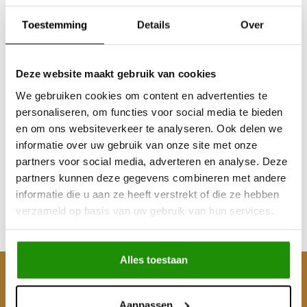
Toestemming
Details
Over
Deze website maakt gebruik van cookies
We gebruiken cookies om content en advertenties te
personaliseren, om functies voor social media te bieden
Snorkel Jeep Wrangler
en om ons websiteverkeer te analyseren. Ook delen we
JK
informatie over uw gebruik van onze site met onze
partners voor social media, adverteren en analyse. Deze
partners kunnen deze gegevens combineren met andere
€139,67
informatie die u aan ze heeft verstrekt of die ze hebben
Excl. btw
verzameld op basis van uw gebruik van hun services.
€169,00
Incl. btw
Alles toestaan
Klantenservice
Aanpassen