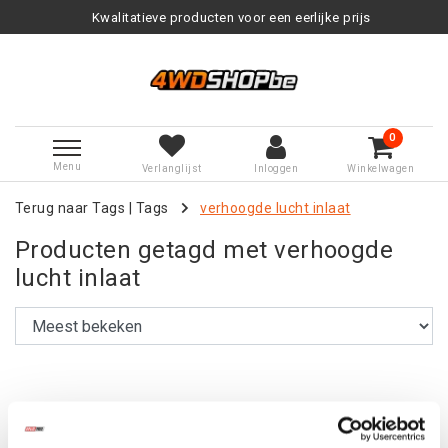
Kwalitatieve producten voor een eerlijke prijs
0
Menu
Verlanglijst
Inloggen
Winkelwagen
Terug naar Tags
|
Tags
verhoogde lucht inlaat
Producten getagd met verhoogde
lucht inlaat