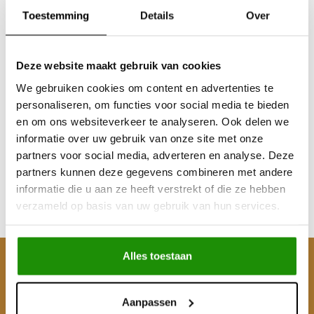
Toestemming
Details
Over
Deze website maakt gebruik van cookies
We gebruiken cookies om content en advertenties te
Homokineet Longfield
personaliseren, om functies voor social media te bieden
Nissan Patrol
en om ons websiteverkeer te analyseren. Ook delen we
informatie over uw gebruik van onze site met onze
partners voor social media, adverteren en analyse. Deze
€453,72
partners kunnen deze gegevens combineren met andere
Excl. btw
informatie die u aan ze heeft verstrekt of die ze hebben
€549,00
verzameld op basis van uw gebruik van hun services.
Incl. btw
Alles toestaan
Klantenservice
Mijn account
Aanpassen