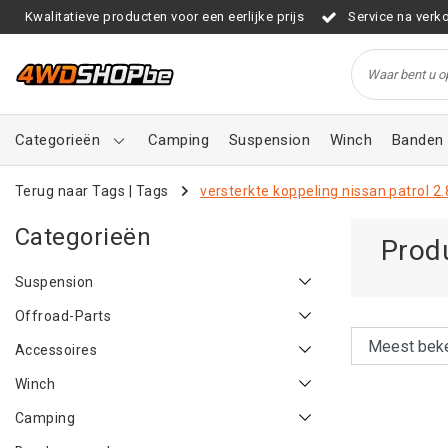
Kwalitatieve producten voor een eerlijke prijs
Service na verk
Categorieën
Camping
Suspension
Winch
Banden 
Terug naar Tags
|
Tags
versterkte koppeling nissan patrol 2.
Categorieën
Produ
Suspension
Offroad-Parts
Accessoires
Winch
Camping