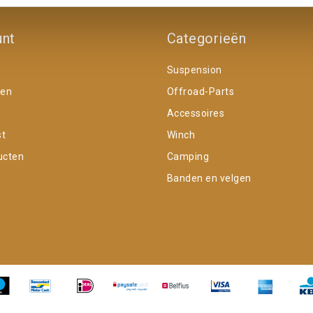
unt
Categorieën
Suspension
gen
Offroad-Parts
Accessoires
st
Winch
ucten
Camping
Banden en velgen