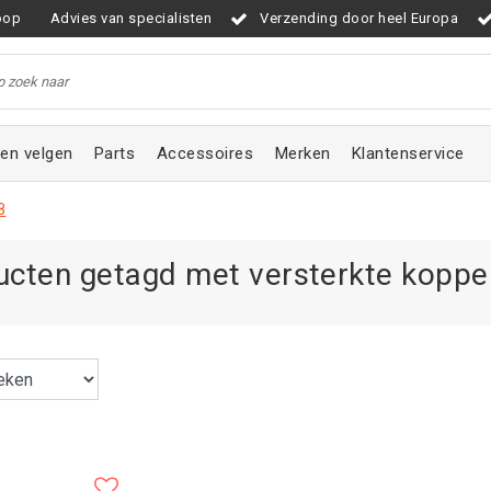
oop
Advies van specialisten
Verzending door heel Europa
en velgen
Parts
Accessoires
Merken
Klantenservice
8
cten getagd met versterkte koppel