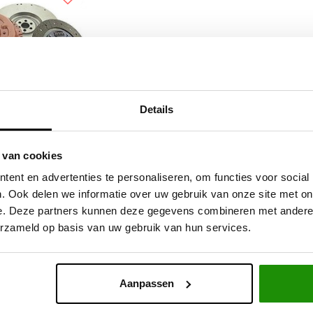
Details
Patrol Y61 2.8
 van cookies
e Koppeling Incl
ent en advertenties te personaliseren, om functies voor social
t Vliegwiel
. Ook delen we informatie over uw gebruik van onze site met on
e. Deze partners kunnen deze gegevens combineren met andere i
,74
Excl. btw
erzameld op basis van uw gebruik van hun services.
79,00
Incl. btw
Aanpassen
Service na verkoop
Advies van specialisten
V