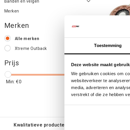
Banden en velgen
Merken
Merken
Alle merken
Toestemming
Xtreme Outback
Nissan 
Prijs
Deze website maakt gebruik
Versterkt
We gebruiken cookies om cont
Vas
websiteverkeer te analyseren
Min: €
0
Max: €
1500
media, adverteren en analys
€891
verstrekt of die ze hebben v
€1.0
Kwalitatieve producten voor een eerlijke prijs