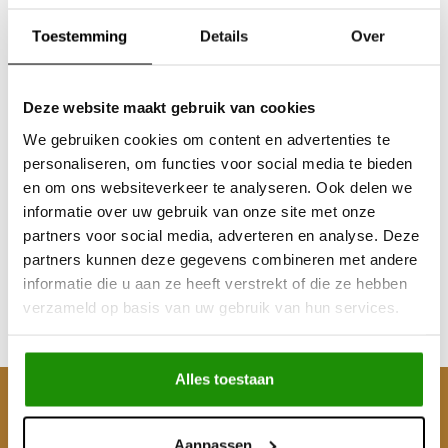
Toestemming
Details
Over
Deze website maakt gebruik van cookies
We gebruiken cookies om content en advertenties te
personaliseren, om functies voor social media te bieden
Daihatsu Rocky
en om ons websiteverkeer te analyseren. Ook delen we
Versterkte koppeling
informatie over uw gebruik van onze site met onze
partners voor social media, adverteren en analyse. Deze
partners kunnen deze gegevens combineren met andere
€404,13
informatie die u aan ze heeft verstrekt of die ze hebben
Excl. btw
verzameld op basis van uw gebruik van hun services.
€489,00
Incl. btw
Alles toestaan
Klantenservice
Aanpassen