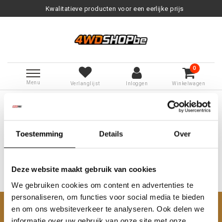
Kwalitatieve producten voor een eerlijke prijs
0
Menu
Verlanglijst
Inloggen
Winkelwagen
Terug naar Tags
|
Tags
Vosca
Producten getagd met Vosca
Toestemming
Details
Over
Deze website maakt gebruik van cookies
We gebruiken cookies om content en advertenties te
Geen producten gevonden!...
personaliseren, om functies voor social media te bieden
en om ons websiteverkeer te analyseren. Ook delen we
Klantenservice
informatie over uw gebruik van onze site met onze