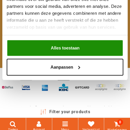
partners voor social media, adverteren en analyse. Deze
Mijn account
partners kunnen deze gegevens combineren met andere
informatie die u aan ze heeft verstrekt of die ze hebben
Categorieën
verzameld op basis van uw gebruik van hun services.
Contactgegevens
Alles toestaan
Volg ons
Aanpassen
Copyright © 2026 - 4WD Shop | Powered by
emarkable
Filter your products
0
Zoeken
Account
Menu
Verlanglijst
Winkelwagen