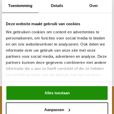
Toestemming
Details
Over
Deze website maakt gebruik van cookies
We gebruiken cookies om content en advertenties te
Nissan Patrol
personaliseren, om functies voor social media te bieden
Y60/Y61/GU4 AVM 745
en om ons websiteverkeer te analyseren. Ook delen we
Xtreme Performance
informatie over uw gebruik van onze site met onze
partners voor social media, adverteren en analyse. Deze
€226,45
partners kunnen deze gegevens combineren met andere
Excl. btw
informatie die u aan ze heeft verstrekt of die ze hebben
€274,00
verzameld op basis van uw gebruik van hun services.
Incl. btw
Alles toestaan
Klantenservice
Mijn account
Aanpassen