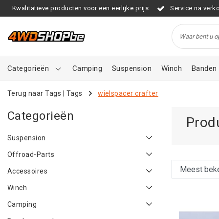
Kwalitatieve producten voor een eerlijke prijs
Service na verk
Categorieën
Camping
Suspension
Winch
Banden 
Terug naar Tags
|
Tags
wielspacer crafter
Categorieën
Prod
Suspension
Offroad-Parts
Accessoires
Winch
Camping