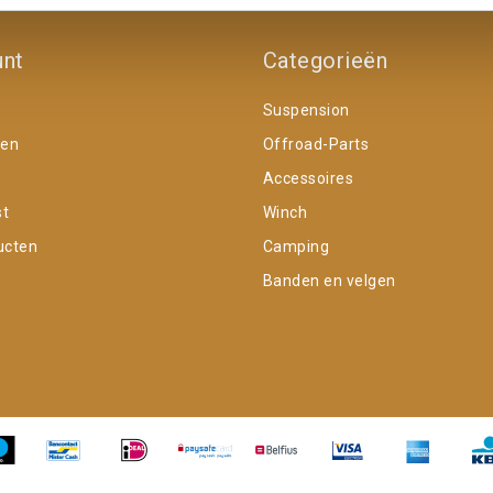
unt
Categorieën
Suspension
gen
Offroad-Parts
Accessoires
st
Winch
ucten
Camping
Banden en velgen