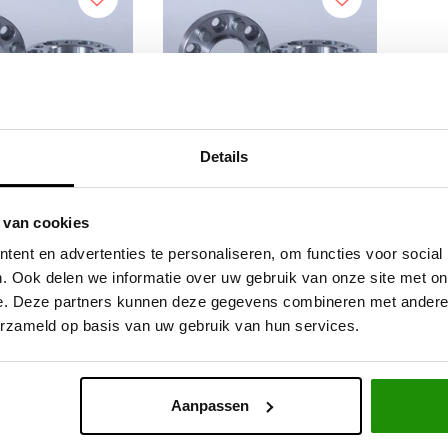
Details
CERS (4st) 30MM
WIEL SPACERS (4st) 30MM
 van cookies
S SPRINTER VW
MERCEDES SPRINTER VW
ent en advertenties te personaliseren, om functies voor social
CRAFTER 6x130
CRAFTER 6x130
. Ook delen we informatie over uw gebruik van onze site met on
e. Deze partners kunnen deze gegevens combineren met andere i
,60
€168,60
Excl. btw
Excl. btw
erzameld op basis van uw gebruik van hun services.
4,00
€204,00
Incl. btw
Incl. btw
Aanpassen
Service na verkoop
Advies van specialisten
V