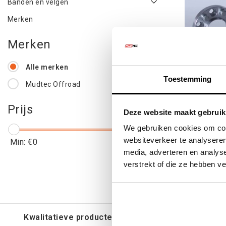
Banden en velgen
Merken
Merken
Alle merken
Toestemming
Mudtec Offroad
WIEL SPA
Prijs
Deze website maakt gebruik
MERCEDE
We gebruiken cookies om cont
websiteverkeer te analyseren
Min: €
0
Max: €
250
media, adverteren en analys
€168
verstrekt of die ze hebben v
€20
Kwalitatieve producten voor een eerlijke prijs