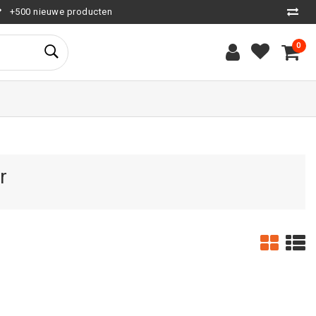
+500 nieuwe producten
0
r