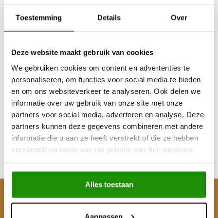
Toestemming
Details
Over
Deze website maakt gebruik van cookies
We gebruiken cookies om content en advertenties te
personaliseren, om functies voor social media te bieden
WIEL SPACERS 30MM
WIEL SPACERS 30MM
en om ons websiteverkeer te analyseren. Ook delen we
VOLKSWAGEN
VOLKSWAGEN
informatie over uw gebruik van onze site met onze
AMAROK 5x120
AMAROK 5x120
partners voor social media, adverteren en analyse. Deze
partners kunnen deze gegevens combineren met andere
€139,67
€139,67
informatie die u aan ze heeft verstrekt of die ze hebben
Excl. btw
Excl. btw
verzameld op basis van uw gebruik van hun services.
€169,00
€169,00
Incl. btw
Incl. btw
Alles toestaan
Klantenservice
Aanpassen