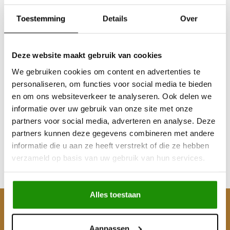
Toestemming
Details
Over
Deze website maakt gebruik van cookies
We gebruiken cookies om content en advertenties te
personaliseren, om functies voor social media te bieden
WIEL SPACERS (4st)
en om ons websiteverkeer te analyseren. Ook delen we
30MM MERCEDES
informatie over uw gebruik van onze site met onze
SPRINTER VW
partners voor social media, adverteren en analyse. Deze
CRAFTER 6x130
partners kunnen deze gegevens combineren met andere
€168,60
informatie die u aan ze heeft verstrekt of die ze hebben
Excl. btw
verzameld op basis van uw gebruik van hun services.
€204,00
Incl. btw
Alles toestaan
Klantenservice
Aanpassen