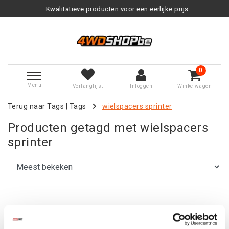
Kwalitatieve producten voor een eerlijke prijs
0
Menu
Verlanglijst
Inloggen
Winkelwagen
Terug naar Tags
|
Tags
wielspacers sprinter
Producten getagd met wielspacers
sprinter