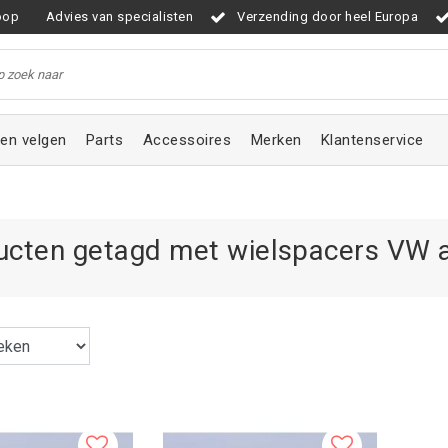
oop
Advies van specialisten
Verzending door heel Europa
en velgen
Parts
Accessoires
Merken
Klantenservice
ucten getagd met wielspacers VW