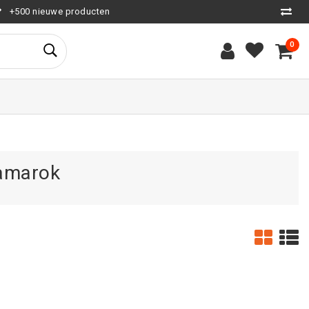
+500 nieuwe producten
0
 amarok