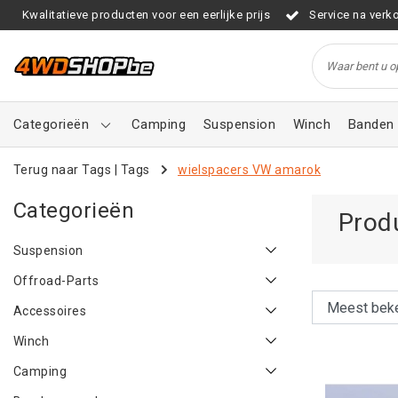
Kwalitatieve producten voor een eerlijke prijs
Service na verk
Categorieën
Camping
Suspension
Winch
Banden 
Terug naar Tags
|
Tags
wielspacers VW amarok
Categorieën
Prod
Suspension
Offroad-Parts
Accessoires
Winch
Camping