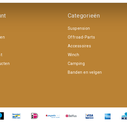
unt
Categorieën
Suspension
gen
Offroad-Parts
Accessoires
st
Winch
ucten
Camping
Banden en velgen