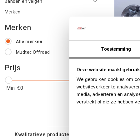
Banden en velgen
Merken
Merken
Alle merken
Toestemming
Mudtec Offroad
WIEL 
Prijs
Deze website maakt gebruik
VOLKSW
We gebruiken cookies om cont
websiteverkeer te analyseren
Min: €
0
Max: €
200
media, adverteren en analys
€139
verstrekt of die ze hebben v
€16
Kwalitatieve producten voor een eerlijke prijs