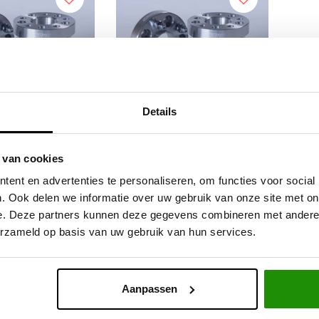
Details
SPACERS 30MM
WIEL SPACERS 30MM
 van cookies
AGEN AMAROK
VOLKSWAGEN AMAROK
ent en advertenties te personaliseren, om functies voor social
5x120
5x120
. Ook delen we informatie over uw gebruik van onze site met on
e. Deze partners kunnen deze gegevens combineren met andere i
,67
€139,67
Excl. btw
Excl. btw
erzameld op basis van uw gebruik van hun services.
9,00
€169,00
Incl. btw
Incl. btw
Aanpassen
Service na verkoop
Advies van specialisten
V