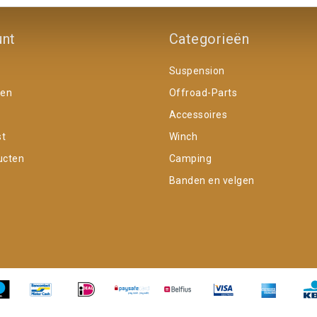
unt
Categorieën
Suspension
gen
Offroad-Parts
Accessoires
st
Winch
ucten
Camping
Banden en velgen