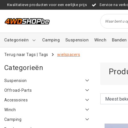
Kwalitatieve producten voor een eerlijke prijs
Service na verk
Categorieën
Camping
Suspension
Winch
Banden 
Terug naar Tags
|
Tags
wielspacers
Categorieën
Prod
Suspension
Offroad-Parts
Accessoires
Winch
Camping