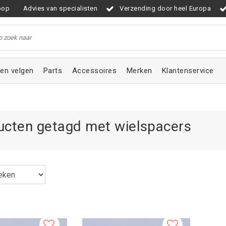
oop
Advies van specialisten
Verzending door heel Europa
en velgen
Parts
Accessoires
Merken
Klantenservice
ucten getagd met wielspacers