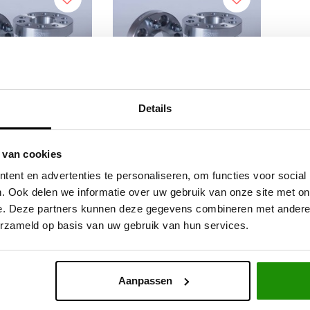
Details
SPACERS 30MM
WIEL SPACERS 30MM
 van cookies
LKSWAGEN
VOLKSWAGEN
ent en advertenties te personaliseren, om functies voor social
PORTER 5x120
TRANSPORTER 5x120
. Ook delen we informatie over uw gebruik van onze site met on
e. Deze partners kunnen deze gegevens combineren met andere i
,67
€139,67
Excl. btw
Excl. btw
erzameld op basis van uw gebruik van hun services.
9,00
€169,00
Incl. btw
Incl. btw
Aanpassen
Service na verkoop
Advies van specialisten
V