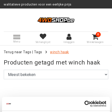
eve producten voor een eerlijke prijs
0
Menu
Verlanglijst
Inloggen
Winkelwagen
Terug naar Tags
|
Tags
winch haak
Producten getagd met winch haak