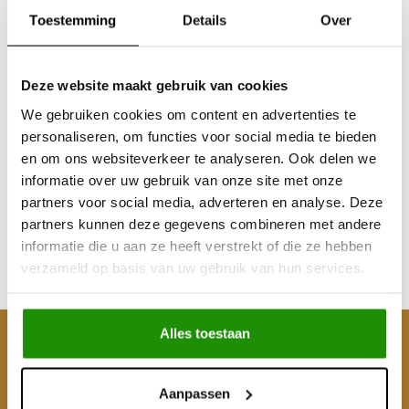
Toestemming
Details
Over
Deze website maakt gebruik van cookies
Sale
Sale
We gebruiken cookies om content en advertenties te
Safety Thimble
Safety Thimble
personaliseren, om functies voor social media te bieden
en om ons websiteverkeer te analyseren. Ook delen we
informatie over uw gebruik van onze site met onze
partners voor social media, adverteren en analyse. Deze
€48,76
€45,45
€53,68
€53,68
partners kunnen deze gegevens combineren met andere
Excl. btw
Excl. btw
informatie die u aan ze heeft verstrekt of die ze hebben
€64,95
€64,95
€59,00
€55,00
verzameld op basis van uw gebruik van hun services.
Incl. btw
Incl. btw
Alles toestaan
Klantenservice
Mijn account
Aanpassen