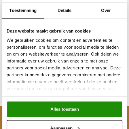
Toestemming
Details
Over
Deze website maakt gebruik van cookies
We gebruiken cookies om content en advertenties te
personaliseren, om functies voor social media te bieden
Voorbumper Hyundai
en om ons websiteverkeer te analyseren. Ook delen we
Galloper 98-03
informatie over uw gebruik van onze site met onze
partners voor social media, adverteren en analyse. Deze
partners kunnen deze gegevens combineren met andere
€925,62
informatie die u aan ze heeft verstrekt of die ze hebben
Excl. btw
verzameld op basis van uw gebruik van hun services.
€1.120,00
Incl. btw
Alles toestaan
Klantenservice
Aanpassen