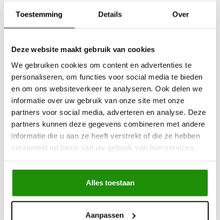
Toestemming
Details
Over
Deze website maakt gebruik van cookies
Wind deflectors for
Wind deflectors for
We gebruiken cookies om content en advertenties te
Volkswagen Amarok
Nissan Navara
personaliseren, om functies voor social media te bieden
en om ons websiteverkeer te analyseren. Ook delen we
informatie over uw gebruik van onze site met onze
€73,55
€73,55
partners voor social media, adverteren en analyse. Deze
Excl. btw
Excl. btw
partners kunnen deze gegevens combineren met andere
€89,00
€89,00
informatie die u aan ze heeft verstrekt of die ze hebben
Incl. btw
Incl. btw
verzameld op basis van uw gebruik van hun services.
Alles toestaan
Aanpassen