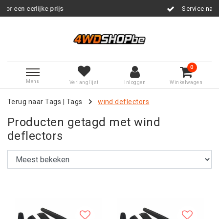
prijs
Service na verkoop
0
Menu
Verlanglijst
Inloggen
Winkelwagen
Terug naar Tags
|
Tags
wind deflectors
Producten getagd met wind
deflectors