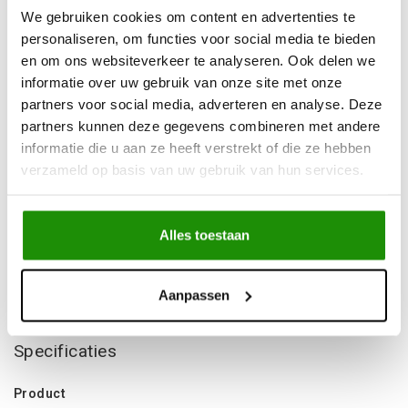
Advies nodig?
Bel ons op +32 (0)89203068
We gebruiken cookies om content en advertenties te
Verzending door
heel Europa
personaliseren, om functies voor social media te bieden
en om ons websiteverkeer te analyseren. Ook delen we
+500
nieuwe
producten
informatie over uw gebruik van onze site met onze
partners voor social media, adverteren en analyse. Deze
partners kunnen deze gegevens combineren met andere
Deel dit product
informatie die u aan ze heeft verstrekt of die ze hebben
verzameld op basis van uw gebruik van hun services.
Informatie
Alles toestaan
15 inch- 8 Breed- ET -25 - 6x139.7 – CB 110
Aanpassen
Niet gevonden wat je zocht?
Laat ons helpen!
Specificaties
Product