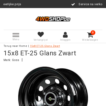
prijs
Service na verkoop
0
Menu
Verlanglijst
Inloggen
Winkelwagen
Terug naar Home
|
15x8 ET-25 Glans Zwart
15x8 ET-25 Glans Zwart
|
Merk:
Goss