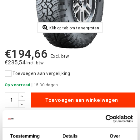
Klik op tab om te vergroten
€194,66
Excl. btw
€235,54
Incl. btw
Toevoegen aan vergelijking
|
Op voorraad
15-30 dagen
Toevoegen aan winkelwagen
Aan verlanglijst toevoegen
Betaalbare
kwalitatieve producten
Toestemming
Details
Over