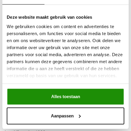
Uit
voorraad
leverbaar
Advies nodig?
Bel ons op +32 (0)89203068
Deze website maakt gebruik van cookies
Verzending door
heel Europa
We gebruiken cookies om content en advertenties te
+500
nieuwe
producten
personaliseren, om functies voor social media te bieden
en om ons websiteverkeer te analyseren. Ook delen we
informatie over uw gebruik van onze site met onze
Deel dit product
partners voor social media, adverteren en analyse. Deze
partners kunnen deze gegevens combineren met andere
informatie die u aan ze heeft verstrekt of die ze hebben
verzameld op basis van uw gebruik van hun services.
Informatie
Details:
Alles toestaan
Merk
General
Profiel
Grabber x3
Aanpassen
Maat
33x12.5-15
Maat2
33x12.5-15