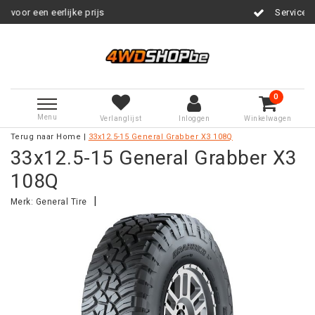
rlijke prijs
Service na verkoop
0
Menu
Verlanglijst
Inloggen
Winkelwagen
Terug naar Home
|
33x12.5-15 General Grabber X3 108Q
33x12.5-15 General Grabber X3
108Q
|
Merk:
General Tire