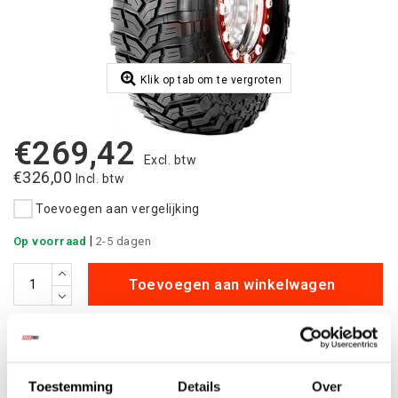
Klik op tab om te vergroten
€269,42
Excl. btw
€326,00
Incl. btw
Toevoegen aan vergelijking
|
Op voorraad
2-5 dagen
Toevoegen aan winkelwagen
Aan verlanglijst toevoegen
Betaalbare
kwalitatieve producten
Toestemming
Details
Over