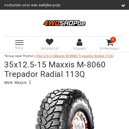
 een eerlijke prijs
Service na ver
0
Menu
Verlanglijst
Inloggen
Winkelwagen
Terug naar Home
|
35x12.5-15 Maxxis M-8060 Trepador Radial 113Q
35x12.5-15 Maxxis M-8060
Trepador Radial 113Q
|
Merk:
Maxxis