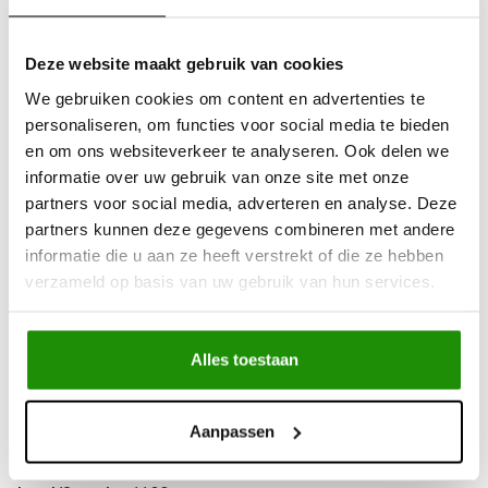
Uit
voorraad
leverbaar
Advies nodig?
Bel ons op +32 (0)89203068
Deze website maakt gebruik van cookies
Verzending door
heel Europa
We gebruiken cookies om content en advertenties te
+500
nieuwe
producten
personaliseren, om functies voor social media te bieden
en om ons websiteverkeer te analyseren. Ook delen we
informatie over uw gebruik van onze site met onze
Deel dit product
partners voor social media, adverteren en analyse. Deze
partners kunnen deze gegevens combineren met andere
informatie die u aan ze heeft verstrekt of die ze hebben
verzameld op basis van uw gebruik van hun services.
Informatie
Details:
Alles toestaan
Merk
Maxxis
Profiel
M-8060 trepador radial
Aanpassen
Maat
35x12.5-15
Maat2
35x12.5-15