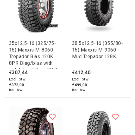
35x12.5-16 (325/75-
38.5x12.5-16 (355/80-
16) Maxxis M-8060
16) Maxxis M-9060
Trepador Bias 120K
Mud Trepador 128K
8PR Diag/bias with
sidebiters! Bias P.O.R.
€307,44
€412,40
Excl. btw
Excl. btw
€372,00
€499,00
Incl. btw
Incl. btw