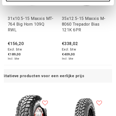
31x10.5-15 Maxxis MT-
35x12.5-15 Maxxis M-
764 Big Horn 109Q
8060 Trepador Bias
RWL
121K 6PR
€156,20
€338,02
Excl. btw
Excl. btw
€189,00
€409,00
Incl. btw
Incl. btw
voor een eerlijke prijs
Service na 