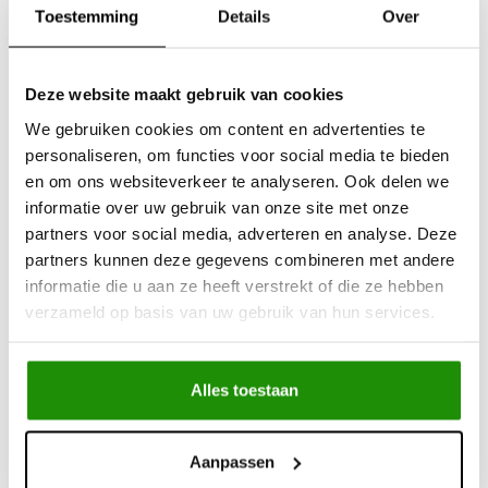
Toestemming
Details
Over
Deze website maakt gebruik van cookies
35x12.5-15 Maxxis M-
31x10.5-15 Maxxis M-
8060 Trepador Radial
8060 Trepador Radial
We gebruiken cookies om content en advertenties te
113Q
109Q 6PR
personaliseren, om functies voor social media te bieden
en om ons websiteverkeer te analyseren. Ook delen we
informatie over uw gebruik van onze site met onze
€269,42
€161,16
partners voor social media, adverteren en analyse. Deze
Excl. btw
Excl. btw
€326,00
€195,00
partners kunnen deze gegevens combineren met andere
Incl. btw
Incl. btw
informatie die u aan ze heeft verstrekt of die ze hebben
verzameld op basis van uw gebruik van hun services.
Alles toestaan
Aanpassen