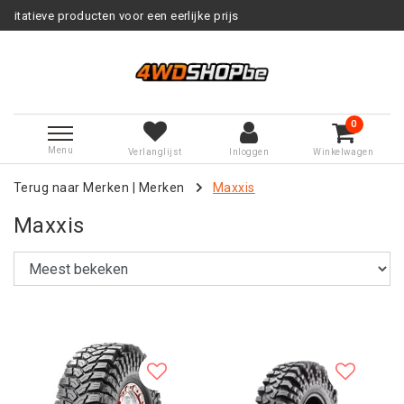
 een eerlijke prijs
Service na ver
0
Menu
Verlanglijst
Inloggen
Winkelwagen
Terug naar Merken
|
Merken
Maxxis
Maxxis