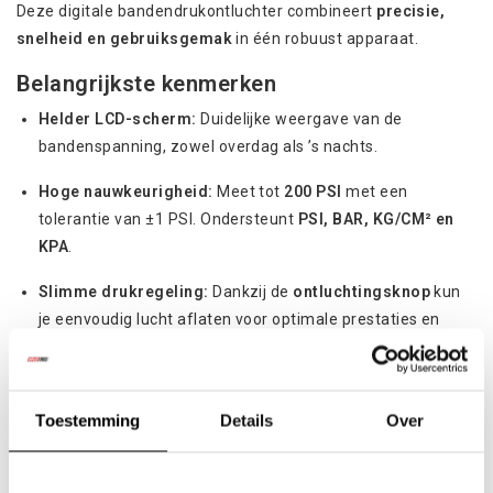
Deze digitale bandendrukontluchter combineert
precisie,
snelheid en gebruiksgemak
in één robuust apparaat.
Belangrijkste kenmerken
Helder LCD-scherm:
Duidelijke weergave van de
bandenspanning, zowel overdag als ’s nachts.
Hoge nauwkeurigheid:
Meet tot
200 PSI
met een
tolerantie van ±1 PSI. Ondersteunt
PSI, BAR, KG/CM² en
KPA
.
Slimme drukregeling:
Dankzij de
ontluchtingsknop
kun
je eenvoudig lucht aflaten voor optimale prestaties en
veiligheid.
Zelfvergrendelende aansluiting:
Maakt aansluiten snel,
Toestemming
Details
Over
stevig en lekvrij – geschikt voor auto’s, motoren,
vrachtwagens en 4x4’s.
Betere prestaties:
Correcte bandenspanning verbetert