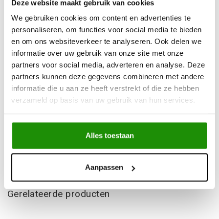
Deze website maakt gebruik van cookies
rijcomfort, vermindert slijtage en verlaagt het
We gebruiken cookies om content en advertenties te
brandstofverbruik.
personaliseren, om functies voor social media te bieden
en om ons websiteverkeer te analyseren. Ook delen we
Kies voor
MUDTEC
– precisie, betrouwbaarheid en
informatie over uw gebruik van onze site met onze
gebruiksgemak in één digitale deflator.
partners voor social media, adverteren en analyse. Deze
partners kunnen deze gegevens combineren met andere
Niet gevonden wat je zocht?
informatie die u aan ze heeft verstrekt of die ze hebben
Laat ons helpen!
verzameld op basis van uw gebruik van hun services.
Specificaties
Alles toestaan
Product
Artikelnummer:
MD-TIRE.DIG
Aanpassen
Gerelateerde producten