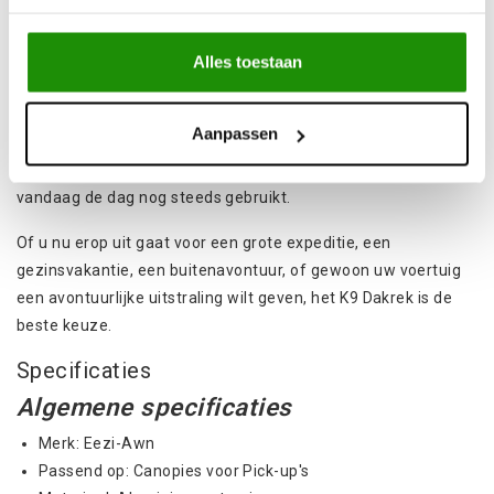
functioneler, aerodynamischer en gebouwd is om lang mee te
gaan. Voor zover wij weten, is dit het enige dakreksysteem
ter wereld dat succesvol alle zeven continenten
Alles toestaan
achtereenvolgens heeft doorkruist met Expedition 7.
Gekozen door Clay en het XO-team van Expedition Overland,
Aanpassen
zijn deze dakrekken tijdens talrijke expedities gebruikt om al
hun uitrusting over zwaar terrein te vervoeren, en ze worden
vandaag de dag nog steeds gebruikt.
Of u nu erop uit gaat voor een grote expeditie, een
gezinsvakantie, een buitenavontuur, of gewoon uw voertuig
een avontuurlijke uitstraling wilt geven, het K9 Dakrek is de
beste keuze.
Specificaties
Algemene specificaties
Merk: Eezi-Awn
Passend op: Canopies voor Pick-up's