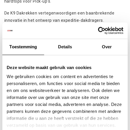
hardtops voor Pick-up's.
De K9 Dakrekken vertegenwoordigen een baanbrekende
innovatie in het ontwerp van expeditie-dakdragers.
Ontwikkeld en geproduceerd in de Eezi-Awn fabriek,
profiteert de K9-serie van meer dan 36 jaar wereldwijde
ervaring in de expeditiebranche, waardoor Eezi-Awn precies
Toestemming
Details
Over
weet wat er nodig is om een dakdrager naar een hoger niveau
te tillen.
Deze website maakt gebruik van cookies
De 130mm brede profielen liggen in lengterichting om
windgeruis te verminderen en zijn voorzien van T-sleuven
We gebruiken cookies om content en advertenties te
waar M8 boutkoppen in te schuiven zijn. De buitenrand is
personaliseren, om functies voor social media te bieden
en om ons websiteverkeer te analyseren. Ook delen we
opgetrokken uit extrusieprofielen welke zijn voorzien van M6
informatie over uw gebruik van onze site met onze
T-sleuven, waardoor het dakrek uitblinkt in flexibiliteit. Het
partners voor social media, adverteren en analyse. Deze
geheel gelaste platvorm heeft een geringe hoogte van
partners kunnen deze gegevens combineren met andere
slechts 35 mm.
informatie die u aan ze heeft verstrekt of die ze hebben
Het K9 Dakrek-systeem valt op doordat het dunner, sterker,
verzameld op basis van uw gebruik van hun services.