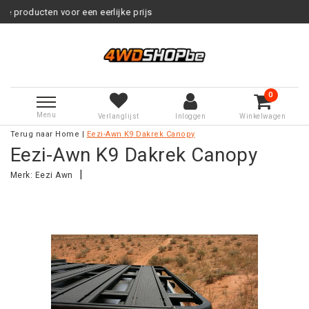
eerlijke prijs
Service na verkoop
0
Menu
Verlanglijst
Inloggen
Winkelwagen
Terug naar Home
|
Eezi-Awn K9 Dakrek Canopy
Eezi-Awn K9 Dakrek Canopy
|
Merk:
Eezi Awn