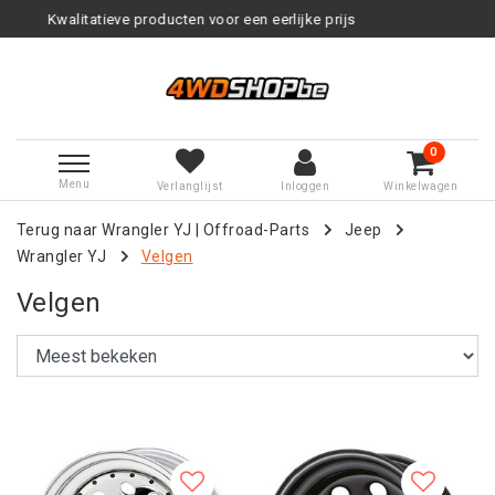
oor een eerlijke prijs
Service na 
0
Menu
Verlanglijst
Inloggen
Winkelwagen
Terug naar Wrangler YJ
|
Offroad-Parts
Jeep
Wrangler YJ
Velgen
Velgen