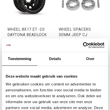
WHEEL 8X17 ET -20
WHEEL SPACERS
DAYTONA BEADLOCK
30MM JEEP CJ
FOR JEEP
(5x139,7)
€181,82
€131,41
Toestemming
Details
Over
Excl. btw
Excl. btw
€220,00
€159,00
Incl. btw
Incl. btw
Deze website maakt gebruik van cookies
We gebruiken cookies om content en advertenties te
personaliseren, om functies voor social media te bieden
en om ons websiteverkeer te analyseren. Ook delen we
informatie over uw gebruik van onze site met onze
partners voor social media, adverteren en analyse. Deze