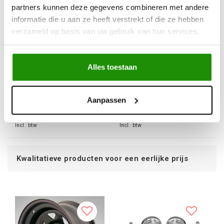
partners kunnen deze gegevens combineren met andere
informatie die u aan ze heeft verstrekt of die ze hebben
verzameld op basis van uw gebruik van hun services.
WHEEL 8X17 ET 10
WHEEL 8X16 ET -30
DAYTONA BEADLOCK
DAYTONA BEADLOCK
Alles toestaan
FOR JEEP
FOR JEEP
€181,82
€181,82
Aanpassen
Excl. btw
Excl. btw
€220,00
€220,00
Incl. btw
Incl. btw
en voor een eerlijke prijs
Service 