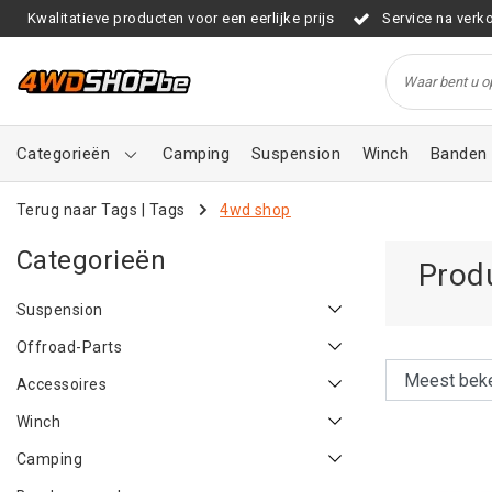
Kwalitatieve producten voor een eerlijke prijs
Service na verk
Categorieën
Camping
Suspension
Winch
Banden 
Terug naar Tags
|
Tags
4wd shop
Categorieën
Prod
Suspension
Offroad-Parts
Accessoires
Winch
Camping