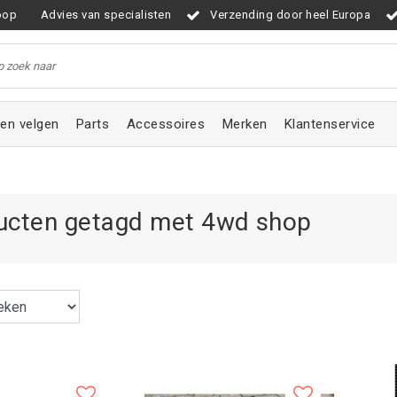
oop
Advies van specialisten
Verzending door heel Europa
en velgen
Parts
Accessoires
Merken
Klantenservice
ucten getagd met 4wd shop