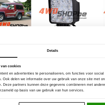
p Nissan Patrol
Witt
Werklamp 48W
Details
Y60
 van cookies
,28
€32,23
Excl. btw
Excl. btw
ent en advertenties te personaliseren, om functies voor social
9,00
€39,00
Incl. btw
Incl. btw
. Ook delen we informatie over uw gebruik van onze site met on
e. Deze partners kunnen deze gegevens combineren met andere i
erzameld op basis van uw gebruik van hun services.
ieve producten voor een eerlijke prijs
Service na verkoop