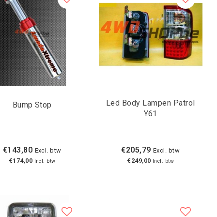
Led Body Lampen Patrol
Bump Stop
Y61
€143,80
€205,79
Excl. btw
Excl. btw
€174,00
€249,00
Incl. btw
Incl. btw