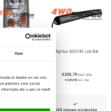
e Pinkers Grill - Patrol
Agrilux 50C240 Led Bar
Over
Y60
€65,29
€205,79
Excl. btw
Excl. btw
 media te bieden en om ons
€79,00
€249,00
Incl. btw
Incl. btw
ze partners voor social
nformatie die u aan ze heeft
Advies van
specialisten
+500 nieuwe producten