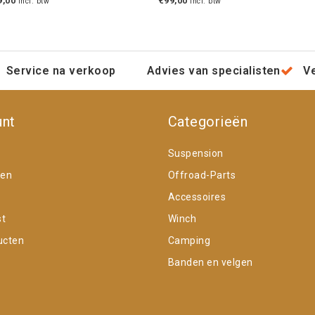
9,00
€99,00
Incl. btw
Incl. btw
Service na verkoop
Advies van specialisten
V
unt
Categorieën
Suspension
gen
Offroad-Parts
Accessoires
st
Winch
ucten
Camping
Banden en velgen