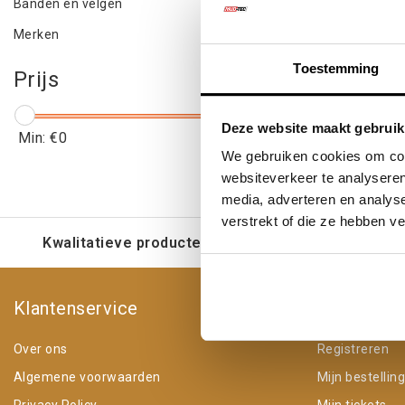
Banden en velgen
Merken
Toestemming
Prijs
Deze website maakt gebruik
Min: €
0
Max: €
5
We gebruiken cookies om cont
websiteverkeer te analyseren
media, adverteren en analys
verstrekt of die ze hebben v
Kwalitatieve producten voor een eerlijke prijs
Klantenservice
Mijn acco
Over ons
Registreren
Algemene voorwaarden
Mijn bestellin
Privacy Policy
Mijn tickets