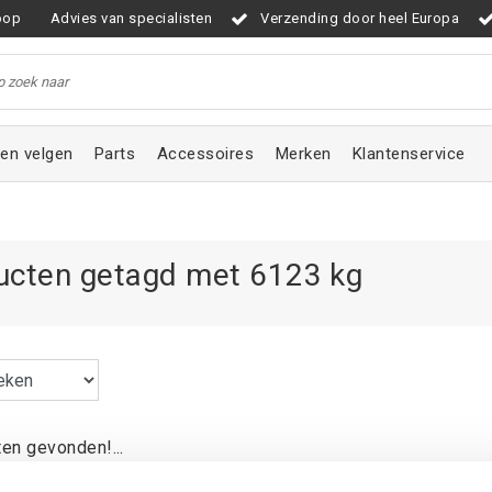
oop
Advies van specialisten
Verzending door heel Europa
en velgen
Parts
Accessoires
Merken
Klantenservice
ucten getagd met 6123 kg
en gevonden!...