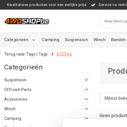
Kwalitatieve producten voor een eerlijke prijs
Service na verk
Categorieën
Camping
Suspension
Winch
Banden 
Terug naar Tags
|
Tags
6123 kg
Categorieën
Prod
Suspension
Offroad-Parts
Accessoires
Winch
Geen product
Camping