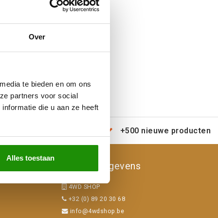
Over
 media te bieden en om ons
ze partners voor social
nformatie die u aan ze heeft
erzending door heel Europa
+500 nieuwe producten
Alles toestaan
Contactgegevens
4WD SHOP
+32 (0) 89 20 30 68
info@4wdshop.be