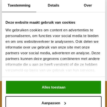
Toestemming
Details
Over
Deze website maakt gebruik van cookies
We gebruiken cookies om content en advertenties te
Remblokken Y60 Voor
Remblokken Y60 Achter
personaliseren, om functies voor social media te bieden
en om ons websiteverkeer te analyseren. Ook delen we
informatie over uw gebruik van onze site met onze
partners voor social media, adverteren en analyse. Deze
€41,32
€45,45
partners kunnen deze gegevens combineren met andere
Excl. btw
Excl. btw
informatie die u aan ze heeft verstrekt of die ze hebben
€50,00
€55,00
verzameld op basis van uw gebruik van hun services.
Incl. btw
Incl. btw
Alles toestaan
Klantenservice
Mijn account
Aanpassen