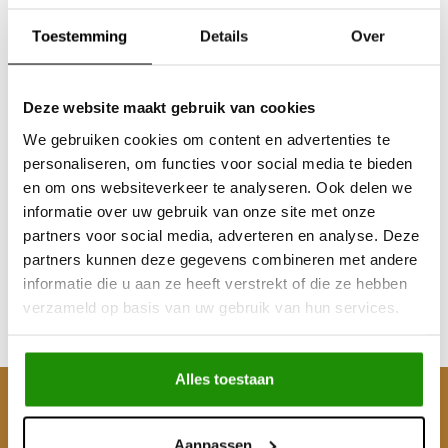
Toestemming
Details
Over
Deze website maakt gebruik van cookies
We gebruiken cookies om content en advertenties te
personaliseren, om functies voor social media te bieden
MUDTEC AIR
en om ons websiteverkeer te analyseren. Ook delen we
COMPRESSOR 35L 12V
informatie over uw gebruik van onze site met onze
partners voor social media, adverteren en analyse. Deze
partners kunnen deze gegevens combineren met andere
€40,50
informatie die u aan ze heeft verstrekt of die ze hebben
Excl. btw
verzameld op basis van uw gebruik van hun services.
€49,00
Incl. btw
Alles toestaan
Klantenservice
Aanpassen