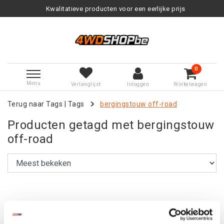
Kwalitatieve producten voor een eerlijke prijs
0
Menu
Verlanglijst
Inloggen
Winkelwagen
Terug naar Tags
|
Tags
bergingstouw off-road
Producten getagd met bergingstouw
off-road