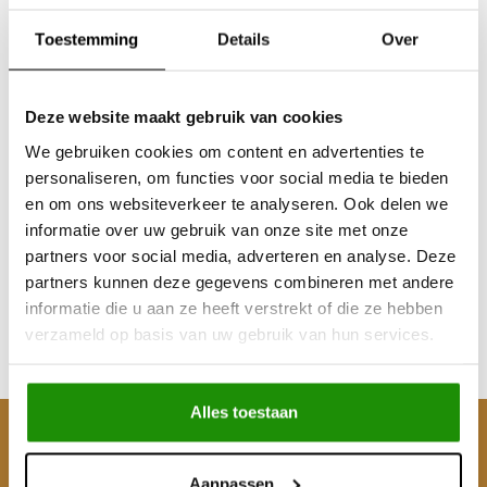
Toestemming
Details
Over
Deze website maakt gebruik van cookies
We gebruiken cookies om content en advertenties te
personaliseren, om functies voor social media te bieden
Kinetisch recovery
en om ons websiteverkeer te analyseren. Ook delen we
touw 22mm / 12M /
informatie over uw gebruik van onze site met onze
12000KG 30% rek
partners voor social media, adverteren en analyse. Deze
partners kunnen deze gegevens combineren met andere
€136,36
informatie die u aan ze heeft verstrekt of die ze hebben
Excl. btw
verzameld op basis van uw gebruik van hun services.
€165,00
Incl. btw
Alles toestaan
Klantenservice
Aanpassen