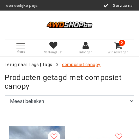
s
Service na verkoop
0
Menu
Verlanglijst
Inloggen
Winkelwagen
Terug naar Tags
|
Tags
composiet canopy
Producten getagd met composiet
canopy