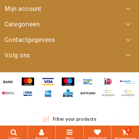
Mijn account
Categorieën
Contactgegevens
Volg ons
Copyright © 2026 - 4WD Shop | Powered by
emarkable
Filter your products
0
Zoeken
Account
Menu
Verlanglijst
Winkelwagen