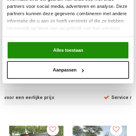
partners voor social media, adverteren en analyse. Deze
partners kunnen deze gegevens combineren met andere
informatie die u aan ze heeft verstrekt of die ze hebben
verzameld op basis van uw gebruik van hun services.
Bushtech Canopy Tray
Bushtech Canopy Ford
Toyota Hi Lux Revo
Ranger (2023 - heden)
Alles toestaan
€12.809,92
€3.470,25
Excl. btw
Excl. btw
Aanpassen
€15.500,00
€4.199,00
Incl. btw
Incl. btw
e prijs
Service na verkoop