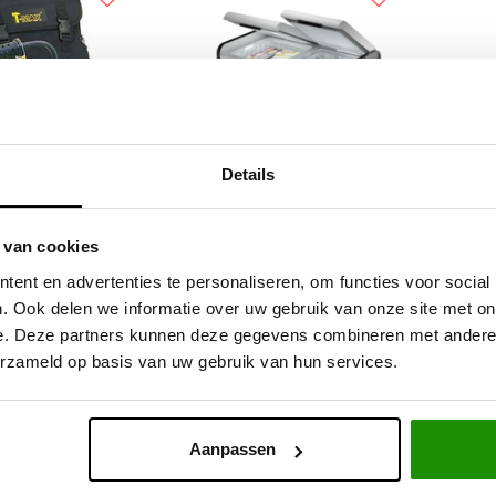
Details
ter Compressor
Dometic CFX3 95DZ
 van cookies
ent en advertenties te personaliseren, om functies voor social
. Ook delen we informatie over uw gebruik van onze site met on
e. Deze partners kunnen deze gegevens combineren met andere i
,41
€1.073,55
Excl. btw
Excl. btw
erzameld op basis van uw gebruik van hun services.
2,00
€1.299,00
Incl. btw
Incl. btw
Aanpassen
Service na verkoop
Advies van specialisten
V