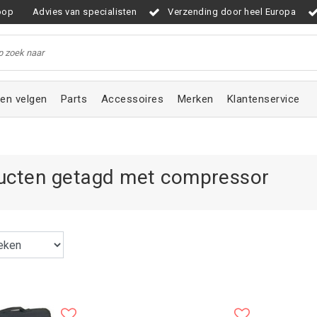
oop
Advies van specialisten
Verzending door heel Europa
en velgen
Parts
Accessoires
Merken
Klantenservice
ucten getagd met compressor