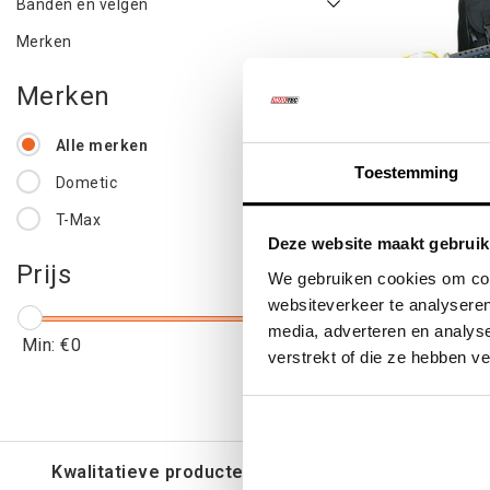
Banden en velgen
Merken
Merken
Alle merken
Toestemming
Dometic
T-Max
160 Li
Deze website maakt gebruik
Prijs
We gebruiken cookies om cont
websiteverkeer te analyseren
media, adverteren en analys
€150
Min: €
0
Max: €
1500
verstrekt of die ze hebben v
€18
Kwalitatieve producten voor een eerlijke prijs