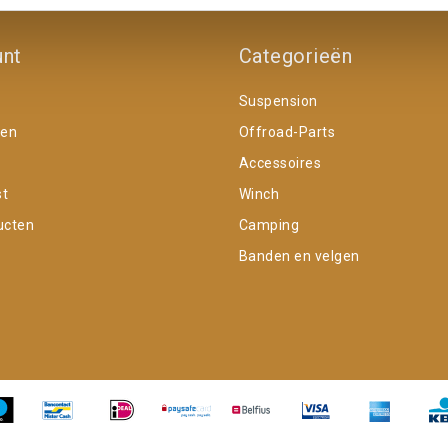
unt
Categorieën
Suspension
gen
Offroad-Parts
Accessoires
st
Winch
ucten
Camping
Banden en velgen