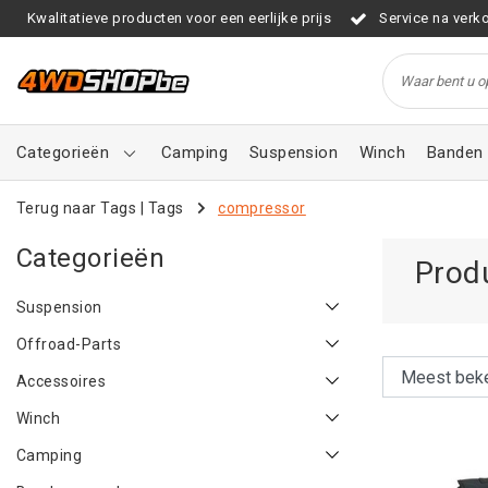
Kwalitatieve producten voor een eerlijke prijs
Service na verk
Categorieën
Camping
Suspension
Winch
Banden 
Terug naar Tags
|
Tags
compressor
Categorieën
Prod
Suspension
Offroad-Parts
Accessoires
Winch
Camping