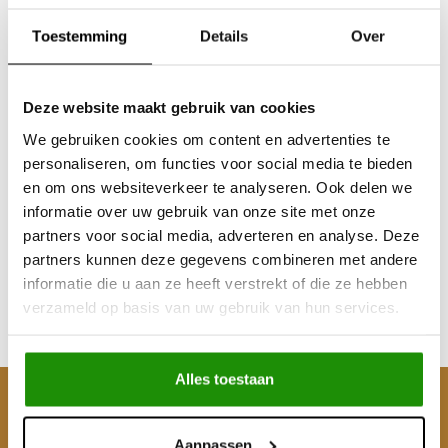
Toestemming
Details
Over
Deze website maakt gebruik van cookies
We gebruiken cookies om content en advertenties te
personaliseren, om functies voor social media te bieden
MUDTEC DIGITAL TIRE
en om ons websiteverkeer te analyseren. Ook delen we
DEFLATOR
informatie over uw gebruik van onze site met onze
partners voor social media, adverteren en analyse. Deze
partners kunnen deze gegevens combineren met andere
€41,28
informatie die u aan ze heeft verstrekt of die ze hebben
Excl. btw
verzameld op basis van uw gebruik van hun services.
€49,95
Incl. btw
Alles toestaan
Klantenservice
Aanpassen