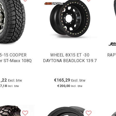
.5-15 COOPER
WHEEL 8X15 ET -30
RAP
er ST-Maxx 108Q
DAYTONA BEADLOCK 139.7
,22
€165,29
Excl. btw
Excl. btw
7,18
€200,00
Incl. btw
Incl. btw