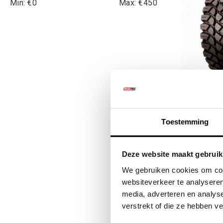
Min: €
0
Max: €
450
37x12.5-1
Creepy
Toestemming
€265
Deze website maakt gebruik
€32
We gebruiken cookies om cont
websiteverkeer te analyseren
media, adverteren en analys
verstrekt of die ze hebben v
Kwalitat