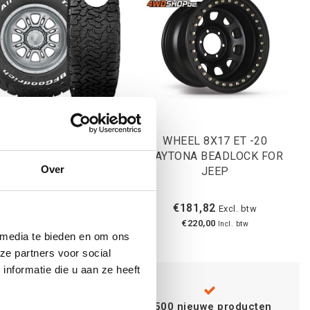
2.5-15 BFGoodrich All-
WHEEL 8X17 ET -20
rain T/A KO2 108R 6PR
DAYTONA BEADLOCK FOR
Over
3PMSF RWL
JEEP
€357,85
€181,82
Excl. btw
Excl. btw
€433,00
€220,00
Incl. btw
Incl. btw
 media te bieden en om ons
ze partners voor social
nformatie die u aan ze heeft
Advies van
specialisten
+500 nieuwe producten