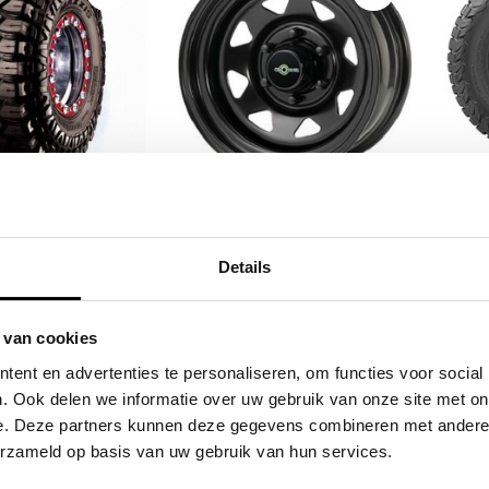
5 Maxxis M-8090
33x1
GOSS DRIEHOEKIG
 Crawler 117K
Ter
Details
,65
€78,51
Excl. btw
Excl. btw
 van cookies
1,44
€95,00
Incl. btw
Incl. btw
ent en advertenties te personaliseren, om functies voor social
. Ook delen we informatie over uw gebruik van onze site met on
e. Deze partners kunnen deze gegevens combineren met andere i
erzameld op basis van uw gebruik van hun services.
ieve producten voor een eerlijke prijs
Service na verkoop