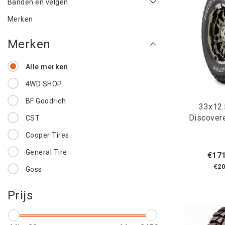
Banden en velgen
Merken
Merken
Alle merken
4WD SHOP
BF Goodrich
33x12
Discover
CST
Cooper Tires
General Tire
€171
€20
Goss
Maxxis
Prijs
Raptor 4x4