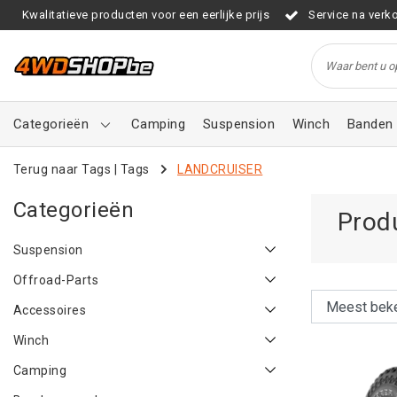
Kwalitatieve producten voor een eerlijke prijs
Service na verk
Categorieën
Camping
Suspension
Winch
Banden 
Terug naar Tags
|
Tags
LANDCRUISER
Categorieën
Prod
Suspension
Offroad-Parts
Accessoires
Winch
Camping