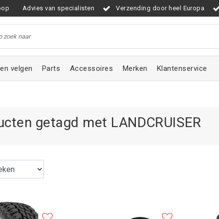
oop
Advies van specialisten
Verzending door heel Europa
en velgen
Parts
Accessoires
Merken
Klantenservice
ucten getagd met LANDCRUISER