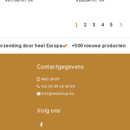
€317,00
€235,00
Incl. btw
Incl. btw
1
2
3
4
5
erzending door heel Europa
+500 nieuwe producten
Contactgegevens
4WD SHOP
+32 (0) 89 20 30 68
info@4wdshop.be
Volg ons