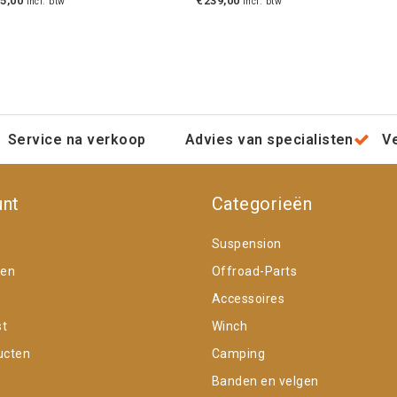
5,00
€239,00
Incl. btw
Incl. btw
Service na verkoop
Advies van specialisten
V
unt
Categorieën
Suspension
gen
Offroad-Parts
Accessoires
st
Winch
ucten
Camping
Banden en velgen