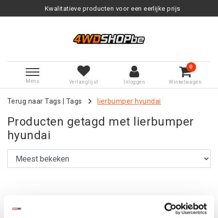
Kwalitatieve producten voor een eerlijke prijs
0
Menu
Verlanglijst
Inloggen
Winkelwagen
Terug naar Tags
|
Tags
lierbumper hyundai
Producten getagd met lierbumper
hyundai