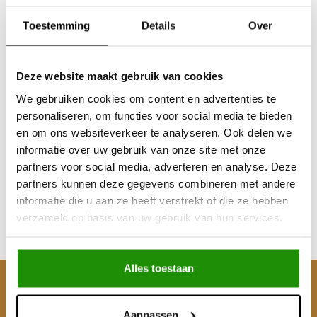
Toestemming
Details
Over
Deze website maakt gebruik van cookies
We gebruiken cookies om content en advertenties te
personaliseren, om functies voor social media te bieden
Voorbumper Hyundai
en om ons websiteverkeer te analyseren. Ook delen we
Galloper 98-03
informatie over uw gebruik van onze site met onze
partners voor social media, adverteren en analyse. Deze
partners kunnen deze gegevens combineren met andere
€925,62
informatie die u aan ze heeft verstrekt of die ze hebben
Excl. btw
verzameld op basis van uw gebruik van hun services.
€1.120,00
Incl. btw
Alles toestaan
Klantenservice
Aanpassen