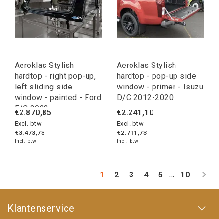
Aeroklas Stylish
Aeroklas Stylish
hardtop - right pop-up,
hardtop - pop-up side
left sliding side
window - primer - Isuzu
window - painted - Ford
D/C 2012-2020
E/C 2023-
€2.870,85
€2.241,10
Excl. btw
Excl. btw
€3.473,73
€2.711,73
Incl. btw
Incl. btw
...
1
2
3
4
5
10
Klantenservice