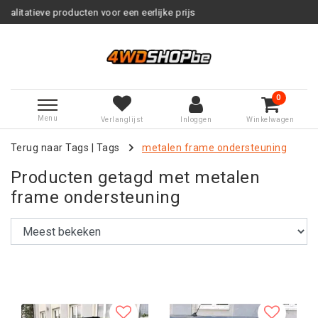
erlijke prijs
Service na verkoop
0
Menu
Verlanglijst
Inloggen
Winkelwagen
Terug naar Tags
|
Tags
metalen frame ondersteuning
Producten getagd met metalen
frame ondersteuning