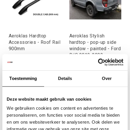
Aeroklas Hardtop
Aeroklas Stylish
Accessories - Roof Rail
hardtop - pop-up side
900mm
window - painted - Ford
D/C 2012-2022
€145,23
€2.555,98
Excl. btw
Excl. btw
€175,73
€3.092,73
Toestemming
Details
Over
Incl. btw
Incl. btw
Deze website maakt gebruik van cookies
We gebruiken cookies om content en advertenties te
personaliseren, om functies voor social media te bieden
en om ons websiteverkeer te analyseren. Ook delen we
informatie over uw gebruik van onze site met onze