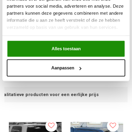
partners voor social media, adverteren en analyse. Deze
partners kunnen deze gegevens combineren met andere
informatie die u aan ze heeft verstrekt of die ze hebben
verzameld op basis van uw gebruik van hun services.
Aeroklas Stylish
Aeroklas Stylish
hardtop - pop-up side
hardtop - pop-up side
window - without
window - without
Alles toestaan
central locking - V7V7;
central locking - primer
LK6A ontario green -
- Toyota D/C 2005-
€2.259,65
€2.136,14
Volkswagen D/C 2010-
2015
Excl. btw
Excl. btw
Aanpassen
2020
€2.734,18
€2.584,73
Incl. btw
Incl. btw
een eerlijke prijs
Service na verko