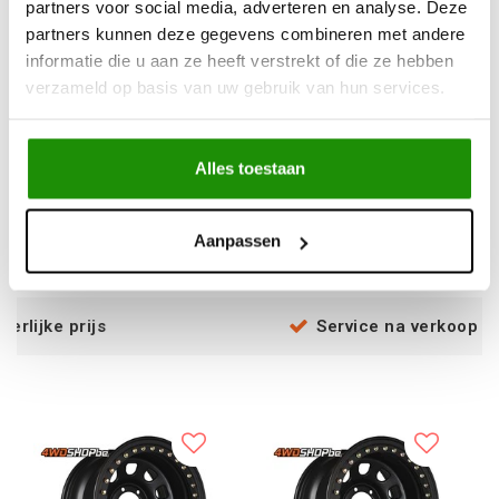
partners voor social media, adverteren en analyse. Deze
partners kunnen deze gegevens combineren met andere
informatie die u aan ze heeft verstrekt of die ze hebben
33x12.5-15 BFGoodrich
RAPTOR 4X4 TYRE
verzameld op basis van uw gebruik van hun services.
All-Terrain T/A KO2
245/75 R16
108R 6PR 3PMSF RWL
Alles toestaan
€357,85
€128,10
Excl. btw
Excl. btw
€433,00
€155,00
Aanpassen
Incl. btw
Incl. btw
js
Service na verkoop