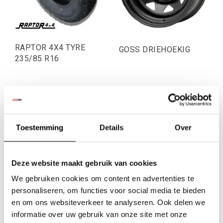
RAPTOR 4X4 TYRE
GOSS DRIEHOEKIG
235/85 R16
€113,22
€78,51
Excl. btw
Excl. btw
€137,00
€95,00
Incl. btw
Incl. btw
Toestemming
Details
Over
Deze website maakt gebruik van cookies
We gebruiken cookies om content en advertenties te
personaliseren, om functies voor social media te bieden
en om ons websiteverkeer te analyseren. Ook delen we
informatie over uw gebruik van onze site met onze