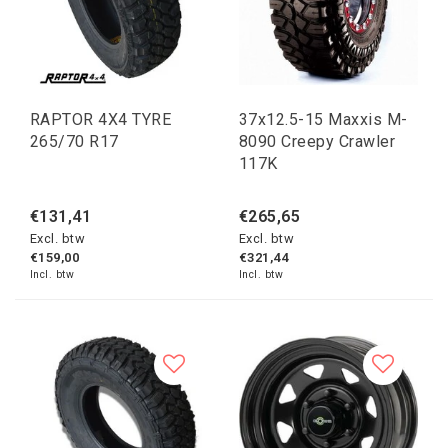
RAPTOR 4X4 TYRE
37x12.5-15 Maxxis M-
265/70 R17
8090 Creepy Crawler
117K
€131,41
€265,65
Excl. btw
Excl. btw
€159,00
€321,44
Incl. btw
Incl. btw