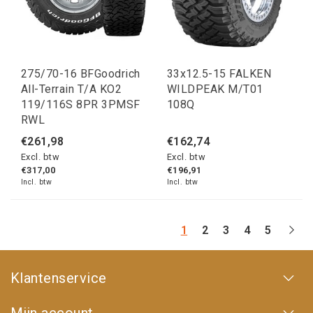
275/70-16 BFGoodrich
33x12.5-15 FALKEN
All-Terrain T/A KO2
WILDPEAK M/T01
119/116S 8PR 3PMSF
108Q
RWL
€261,98
€162,74
Excl. btw
Excl. btw
€317,00
€196,91
Incl. btw
Incl. btw
1
2
3
4
5
Klantenservice