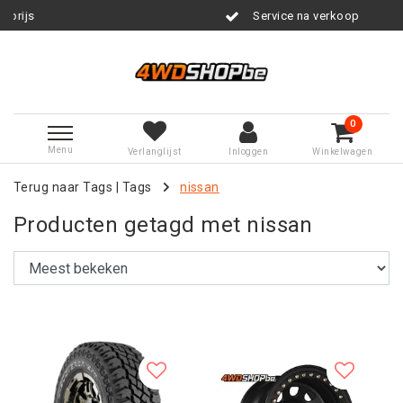
Service na verkoop
0
Menu
Verlanglijst
Inloggen
Winkelwagen
Terug naar Tags
|
Tags
nissan
Producten getagd met nissan