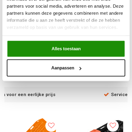
partners voor social media, adverteren en analyse. Deze
partners kunnen deze gegevens combineren met andere
informatie die u aan ze heeft verstrekt of die ze hebben
verzameld op basis van uw gebruik van hun services.
MaxTrax Kinetisch
MaxTrax Flat Rack
Touw
Montage
Alles toestaan
€82,60
€90,08
Excl. btw
Excl. btw
Aanpassen
€99,95
€109,00
Incl. btw
Incl. btw
ke prijs
Service na verkoop