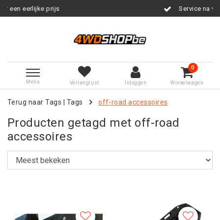
s
Service na verkoop
0
Menu
Verlanglijst
Inloggen
Winkelwagen
Terug naar Tags
|
Tags
off-road accessoires
Producten getagd met off-road
accessoires