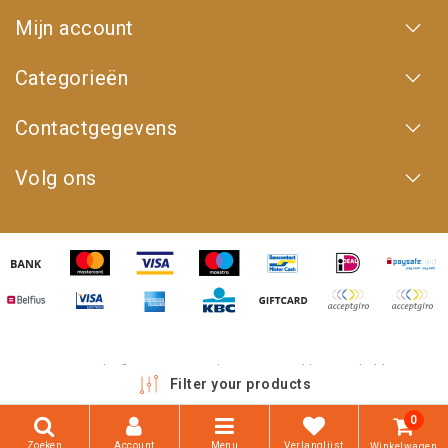
Mijn account
Categorieën
Contactgegevens
Volg ons
Copyright © 2026 - 4WD Shop | Powered by
emarkable
Filter your products
0
Zoeken
Account
Menu
Verlanglijst
Winkelwagen