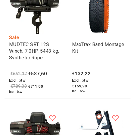
Sale
MUDTEC SRT 12S
MaxTrax Band Montage
Winch, 7.0HP, 5443 kg,
Kit
Synthetic Rope
€587,60
€132,22
€652,07
Excl. btw
Excl. btw
€789,00
€159,99
€711,00
Incl. btw
Incl. btw