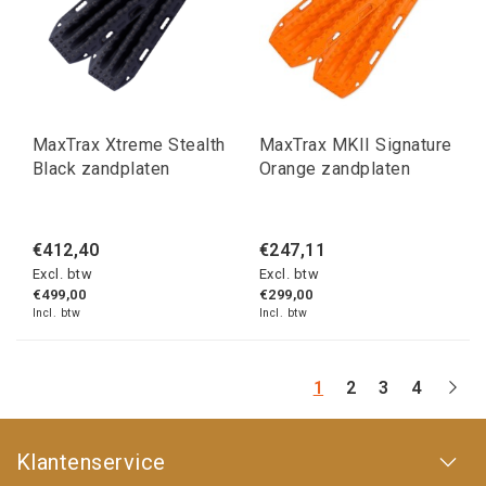
MaxTrax Xtreme Stealth
MaxTrax MKII Signature
Black zandplaten
Orange zandplaten
€412,40
€247,11
Excl. btw
Excl. btw
€499,00
€299,00
Incl. btw
Incl. btw
1
2
3
4
Klantenservice