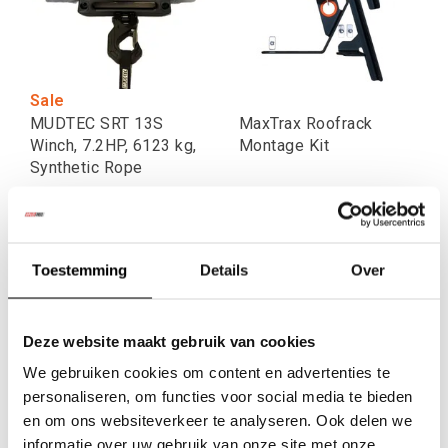
Sale
MUDTEC SRT 13S
MaxTrax Roofrack
Winch, 7.2HP, 6123 kg,
Montage Kit
Synthetic Rope
€660,33
€148,75
€734,71
Excl. btw
Excl. btw
€889,00
€179,99
€799,00
Toestemming
Details
Over
Incl. btw
Incl. btw
Deze website maakt gebruik van cookies
We gebruiken cookies om content en advertenties te
personaliseren, om functies voor social media te bieden
en om ons websiteverkeer te analyseren. Ook delen we
informatie over uw gebruik van onze site met onze