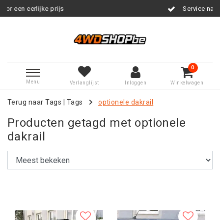
s
Service na verkoop
0
Menu
Verlanglijst
Inloggen
Winkelwagen
Terug naar Tags
|
Tags
optionele dakrail
Producten getagd met optionele
dakrail