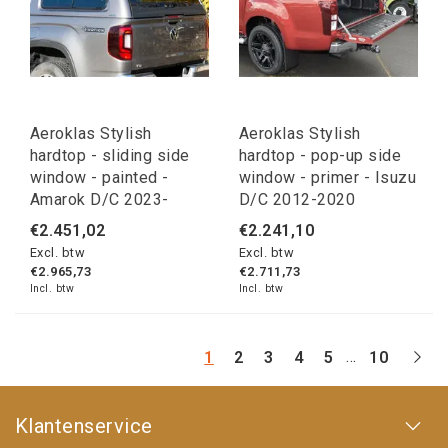
Aeroklas Stylish
Aeroklas Stylish
hardtop - sliding side
hardtop - pop-up side
window - painted -
window - primer - Isuzu
Amarok D/C 2023-
D/C 2012-2020
€2.451,02
€2.241,10
Excl. btw
Excl. btw
€2.965,73
€2.711,73
Incl. btw
Incl. btw
...
1
2
3
4
5
10
Klantenservice