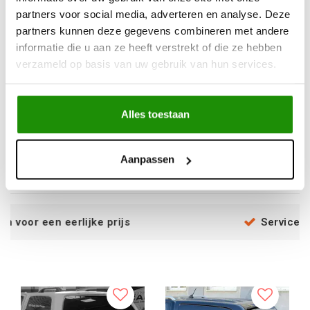
partners voor social media, adverteren en analyse. Deze
partners kunnen deze gegevens combineren met andere
informatie die u aan ze heeft verstrekt of die ze hebben
verzameld op basis van uw gebruik van hun services.
Aeroklas Stylish
Aeroklas Stylish
hardtop - pop-up side
hardtop - pop-up side
window - without
window - without
Alles toestaan
central locking - V7V7;
central locking - primer
LK6A ontario green -
- Toyota D/C 2005-
€2.259,65
€2.136,14
Volkswagen D/C 2010-
2015
Excl. btw
Excl. btw
Aanpassen
2020
€2.734,18
€2.584,73
Incl. btw
Incl. btw
e prijs
Service na verkoop