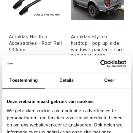
Aeroklas Hardtop
Aeroklas Stylish
Accessories - Roof Rail
hardtop - pop-up side
900mm
window - painted - Ford
D/C 2012-2022
€145,23
€2.555,98
Excl. btw
Excl. btw
€175,73
€3.092,73
Toestemming
Details
Over
Incl. btw
Incl. btw
Deze website maakt gebruik van cookies
We gebruiken cookies om content en advertenties te
personaliseren, om functies voor social media te bieden
en om ons websiteverkeer te analyseren. Ook delen we
informatie over uw gebruik van onze site met onze