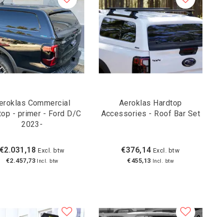
eroklas Commercial
Aeroklas Hardtop
top - primer - Ford D/C
Accessories - Roof Bar Set
2023-
€2.031,18
€376,14
Excl. btw
Excl. btw
€2.457,73
€455,13
Incl. btw
Incl. btw