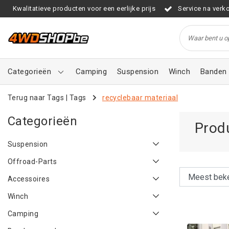
Kwalitatieve producten voor een eerlijke prijs
Service na verk
Categorieën
Camping
Suspension
Winch
Banden 
Terug naar Tags
|
Tags
recyclebaar materiaal
Categorieën
Prod
Suspension
Offroad-Parts
Accessoires
Winch
Camping