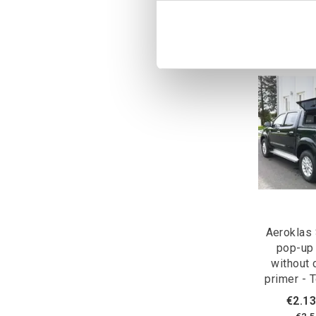
Aeroklas 
pop-up
without 
primer - 
€2.13