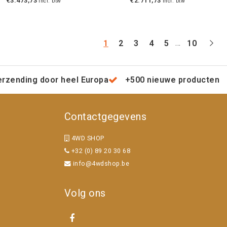
€3.473,73
€2.711,73
Incl. btw
Incl. btw
...
1
2
3
4
5
10
erzending door heel Europa
+500 nieuwe producten
Contactgegevens
4WD SHOP
+32 (0) 89 20 30 68
info@4wdshop.be
Volg ons