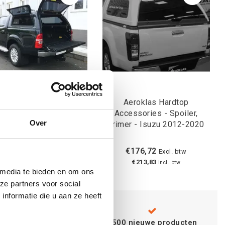
klas Stylish hardtop -
Aeroklas Hardtop
op-up side window -
Accessories - Spoiler,
Over
hout central locking -
primer - Isuzu 2012-2020
; LK6A ontario green -
swagen D/C 2010-2020
€2.259,65
€176,72
Excl. btw
Excl. btw
€2.734,18
€213,83
Incl. btw
Incl. btw
 media te bieden en om ons
ze partners voor social
nformatie die u aan ze heeft
Advies van
specialisten
+500 nieuwe producten