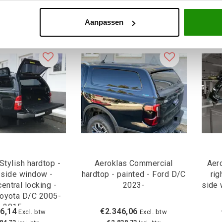
Aanpassen
Stylish hardtop -
Aeroklas Commercial
Aero
 side window -
hardtop - painted - Ford D/C
rig
central locking -
2023-
side 
Toyota D/C 2005-
2015
6,14
€2.346,06
Excl. btw
Excl. btw