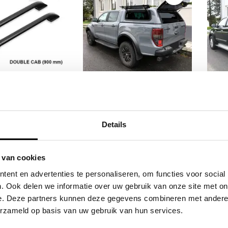
klas Hardtop
Aeroklas Stylish hardtop -
Aero
ies - Roof Rail
pop-up side window -
p
Details
900mm
painted - Ford D/C 2012-
wit
2022
V7V7
Volk
,23
€2.555,98
Excl. btw
Excl. btw
 van cookies
5,73
€3.092,73
Incl. btw
Incl. btw
ent en advertenties te personaliseren, om functies voor social
. Ook delen we informatie over uw gebruik van onze site met on
e. Deze partners kunnen deze gegevens combineren met andere i
erzameld op basis van uw gebruik van hun services.
ieve producten voor een eerlijke prijs
Service na verkoop