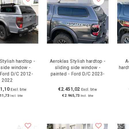
Stylish hardtop -
Aeroklas Stylish hardtop -
A
 side window -
sliding side window -
hard
 Ford D/C 2012-
painted - Ford D/C 2023-
2022
1,10
€2.451,02
Excl. btw
Excl. btw
11,73
€2.965,73
Incl. btw
Incl. btw