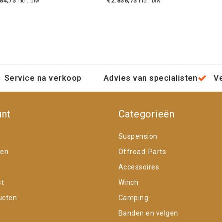
84,73
€2.838,73
Incl. btw
Incl. btw
Service na verkoop
Advies van specialisten
V
unt
Categorieën
Suspension
gen
Offroad-Parts
Accessoires
st
Winch
ucten
Camping
Banden en velgen