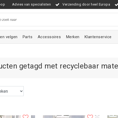
oop
Advies van specialisten
Verzending door heel Europa
en velgen
Parts
Accessoires
Merken
Klantenservice
ucten getagd met recyclebaar mate