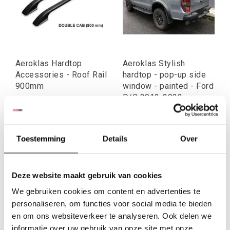
Aeroklas Hardtop
Aeroklas Stylish
Accessories - Roof Rail
hardtop - pop-up side
900mm
window - painted - Ford
D/C 2012-2022
€145,23
€2.555,98
Excl. btw
Excl. btw
€175,73
€3.092,73
Toestemming
Details
Over
Incl. btw
Incl. btw
Deze website maakt gebruik van cookies
We gebruiken cookies om content en advertenties te
personaliseren, om functies voor social media te bieden
en om ons websiteverkeer te analyseren. Ook delen we
informatie over uw gebruik van onze site met onze