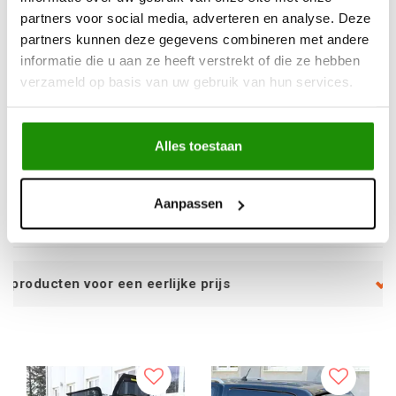
partners voor social media, adverteren en analyse. Deze
partners kunnen deze gegevens combineren met andere
informatie die u aan ze heeft verstrekt of die ze hebben
verzameld op basis van uw gebruik van hun services.
Aeroklas Stylish
Aeroklas Hardtop
hardtop - pop-up side
Accessories - Spoiler,
window - without
primer - Isuzu 2012-
Alles toestaan
central locking - V7V7;
2020
LK6A ontario green -
€2.259,65
€176,72
Volkswagen D/C 2010-
Excl. btw
Excl. btw
Aanpassen
2020
€2.734,18
€213,83
Incl. btw
Incl. btw
rlijke prijs
Service na verkoop