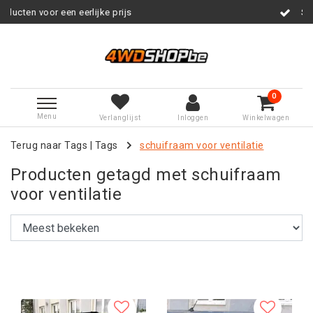
prijs
Service na verkoop
0
Menu
Verlanglijst
Inloggen
Winkelwagen
Terug naar Tags
|
Tags
schuifraam voor ventilatie
Producten getagd met schuifraam
voor ventilatie