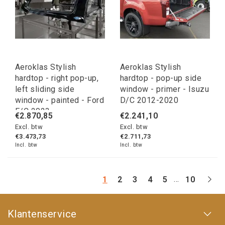
Aeroklas Stylish
Aeroklas Stylish
hardtop - right pop-up,
hardtop - pop-up side
left sliding side
window - primer - Isuzu
window - painted - Ford
D/C 2012-2020
E/C 2023-
€2.870,85
€2.241,10
Excl. btw
Excl. btw
€3.473,73
€2.711,73
Incl. btw
Incl. btw
...
1
2
3
4
5
10
Klantenservice