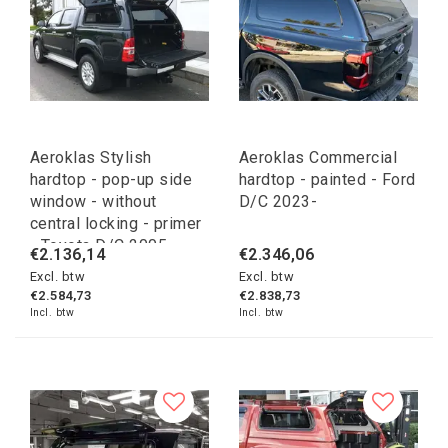
Aeroklas Stylish
Aeroklas Commercial
hardtop - pop-up side
hardtop - painted - Ford
window - without
D/C 2023-
central locking - primer
- Toyota D/C 2005-
€2.136,14
€2.346,06
2015
Excl. btw
Excl. btw
€2.584,73
€2.838,73
Incl. btw
Incl. btw