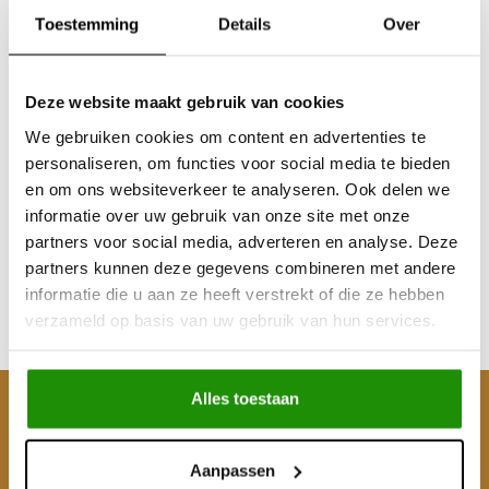
Toestemming
Details
Over
Deze website maakt gebruik van cookies
Sale
We gebruiken cookies om content en advertenties te
MUDTEC SRT 12S
personaliseren, om functies voor social media te bieden
Winch, 7.0HP, 5443 kg,
en om ons websiteverkeer te analyseren. Ook delen we
Synthetic Rope
informatie over uw gebruik van onze site met onze
partners voor social media, adverteren en analyse. Deze
€587,60
€652,07
partners kunnen deze gegevens combineren met andere
Excl. btw
informatie die u aan ze heeft verstrekt of die ze hebben
€789,00
€711,00
verzameld op basis van uw gebruik van hun services.
Incl. btw
Alles toestaan
Klantenservice
Mijn account
Aanpassen