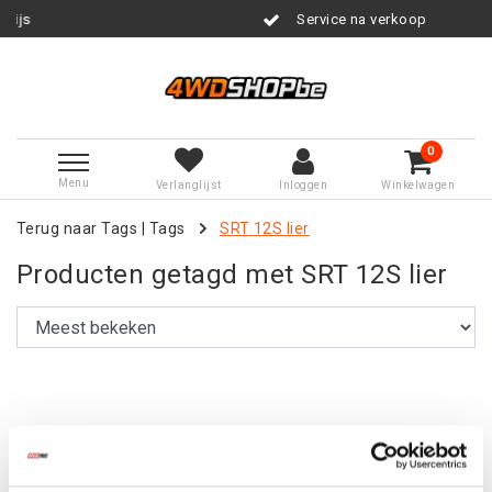
s
Service na verkoop
0
Menu
Verlanglijst
Inloggen
Winkelwagen
Terug naar Tags
|
Tags
SRT 12S lier
Producten getagd met SRT 12S lier