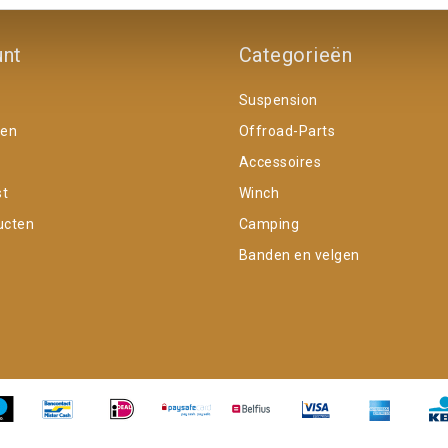
unt
Categorieën
Suspension
gen
Offroad-Parts
Accessoires
st
Winch
ucten
Camping
Banden en velgen