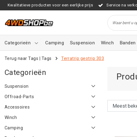
Kwalitatieve producten voor een eerlijke prijs
Service na verk
Categorieën
Camping
Suspension
Winch
Banden 
Terug naar Tags
|
Tags
Terratrip geotrip 303
Categorieën
Produ
Suspension
Offroad-Parts
Accessoires
Winch
Camping