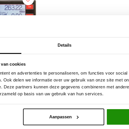
Details
P 303 GEOTRIP +
 van cookies
 GLONASS V5
ent en advertenties te personaliseren, om functies voor social
. Ook delen we informatie over uw gebruik van onze site met on
e. Deze partners kunnen deze gegevens combineren met andere i
,04
Excl. btw
erzameld op basis van uw gebruik van hun services.
9,00
Incl. btw
Aanpassen
Service na verkoop
Advies van specialisten
V