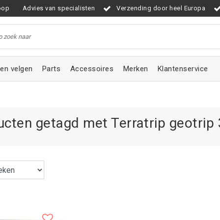
oop
Advies van specialisten
Verzending door heel Europa
en velgen
Parts
Accessoires
Merken
Klantenservice
cten getagd met Terratrip geotrip