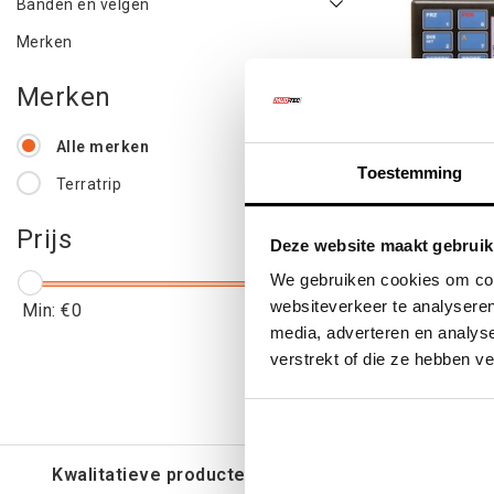
Banden en velgen
Merken
Merken
Alle merken
Toestemming
Terratrip
TERRATRI
Prijs
Deze website maakt gebruik
GPS &
We gebruiken cookies om cont
websiteverkeer te analyseren
Min: €
0
Max: €
600
media, adverteren en analys
€495
verstrekt of die ze hebben v
€59
Kwalitatieve producten voor een eerlijke prijs