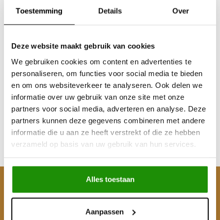
Toestemming
Details
Over
Deze website maakt gebruik van cookies
We gebruiken cookies om content en advertenties te
160 Liter Compressor
72 Liter Compressor
personaliseren, om functies voor social media te bieden
en om ons websiteverkeer te analyseren. Ook delen we
informatie over uw gebruik van onze site met onze
partners voor social media, adverteren en analyse. Deze
€150,41
€90,08
partners kunnen deze gegevens combineren met andere
Excl. btw
Excl. btw
informatie die u aan ze heeft verstrekt of die ze hebben
€182,00
€109,00
verzameld op basis van uw gebruik van hun services.
Incl. btw
Incl. btw
Alles toestaan
Klantenservice
Mijn account
Aanpassen