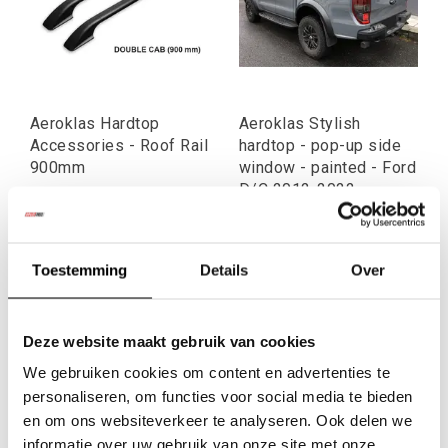
Aeroklas Hardtop
Aeroklas Stylish
Accessories - Roof Rail
hardtop - pop-up side
900mm
window - painted - Ford
D/C 2012-2022
€145,23
€2.555,98
Excl. btw
Excl. btw
€175,73
€3.092,73
Toestemming
Details
Over
Incl. btw
Incl. btw
Deze website maakt gebruik van cookies
We gebruiken cookies om content en advertenties te
personaliseren, om functies voor social media te bieden
en om ons websiteverkeer te analyseren. Ook delen we
informatie over uw gebruik van onze site met onze