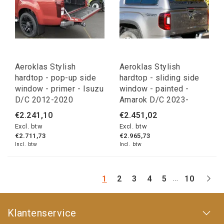
Aeroklas Stylish
Aeroklas Stylish
hardtop - pop-up side
hardtop - sliding side
window - primer - Isuzu
window - painted -
D/C 2012-2020
Amarok D/C 2023-
€2.241,10
€2.451,02
Excl. btw
Excl. btw
€2.711,73
€2.965,73
Incl. btw
Incl. btw
...
1
2
3
4
5
10
Klantenservice