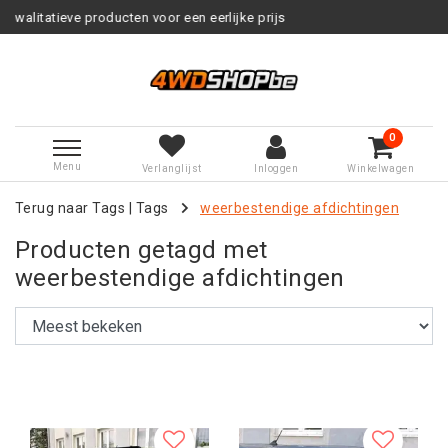
 eerlijke prijs
Service na verkoo
0
Menu
Verlanglijst
Inloggen
Winkelwagen
Terug naar Tags
|
Tags
weerbestendige afdichtingen
Producten getagd met
weerbestendige afdichtingen