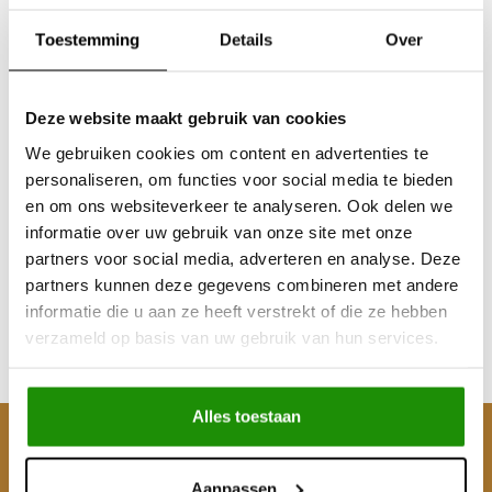
Toestemming
Details
Over
Deze website maakt gebruik van cookies
We gebruiken cookies om content en advertenties te
personaliseren, om functies voor social media te bieden
MUDTEC AIR
en om ons websiteverkeer te analyseren. Ook delen we
COMPRESSOR 35L 12V
informatie over uw gebruik van onze site met onze
partners voor social media, adverteren en analyse. Deze
partners kunnen deze gegevens combineren met andere
€40,50
informatie die u aan ze heeft verstrekt of die ze hebben
Excl. btw
verzameld op basis van uw gebruik van hun services.
€49,00
Incl. btw
Alles toestaan
Klantenservice
Aanpassen