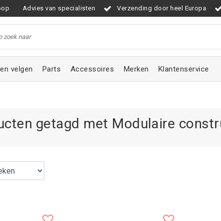
oop
Advies van specialisten
Verzending door heel Europa
en velgen
Parts
Accessoires
Merken
Klantenservice
ucten getagd met Modulaire constr