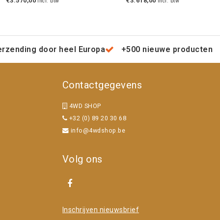
€3.570,00
€3.618,00
Incl. btw
Incl. btw
erzending door heel Europa
+500 nieuwe producten
Contactgegevens
4WD SHOP
+32 (0) 89 20 30 68
info@4wdshop.be
Volg ons
Inschrijven nieuwsbrief