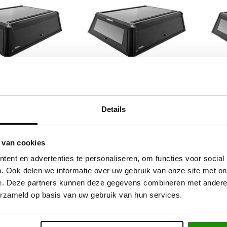
P ALUMINIUM
HARDTOP ALUMINIUM
RIV
Details
CABINE EXTRA)
RIVAL (EXTRA CAB) FORD
(
MAX 2021-2023;
RANGER RAPTOR 2019-
RA
2023-;
2022; RANGER 2011-2015;
202
 van cookies
2015-2022;
0,08
€2.990,08
Excl. btw
Excl. btw
ent en advertenties te personaliseren, om functies voor social
18,00
€3.618,00
Incl. btw
Incl. btw
. Ook delen we informatie over uw gebruik van onze site met on
e. Deze partners kunnen deze gegevens combineren met andere i
erzameld op basis van uw gebruik van hun services.
ieve producten voor een eerlijke prijs
Service na verkoop