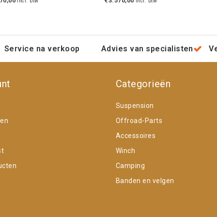
70,00
€3.570,00
Incl. btw
Incl. btw
Service na verkoop
Advies van specialisten
V
unt
Categorieën
Suspension
gen
Offroad-Parts
Accessoires
st
Winch
ucten
Camping
Banden en velgen