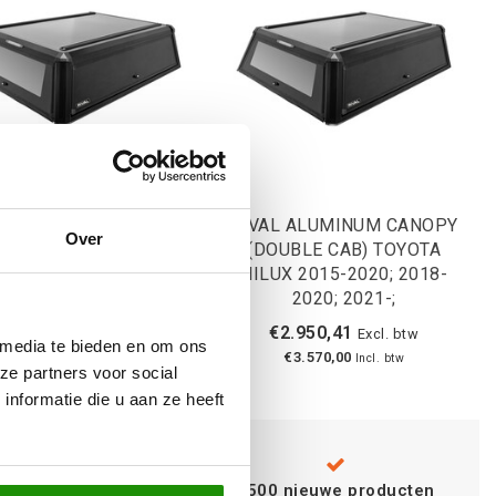
AL ALUMINUM CANOPY
RIVAL ALUMINUM CANOPY
Over
DOUBLE CAB) FORD
(DOUBLE CAB) TOYOTA
NGER RAPTOR 2019-
HILUX 2015-2020; 2018-
2; RANGER 2011-2015;
2020; 2021-;
2015-2022;
€2.950,41
€2.950,41
Excl. btw
Excl. btw
 media te bieden en om ons
€3.570,00
€3.570,00
Incl. btw
Incl. btw
ze partners voor social
nformatie die u aan ze heeft
Advies van
specialisten
+500 nieuwe producten