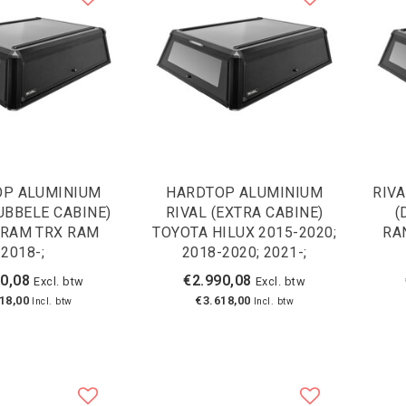
P ALUMINIUM
HARDTOP ALUMINIUM
RIV
UBBELE CABINE)
RIVAL (EXTRA CABINE)
(
 RAM TRX RAM
TOYOTA HILUX 2015-2020;
RA
2018-;
2018-2020; 2021-;
0,08
€2.990,08
Excl. btw
Excl. btw
18,00
€3.618,00
Incl. btw
Incl. btw