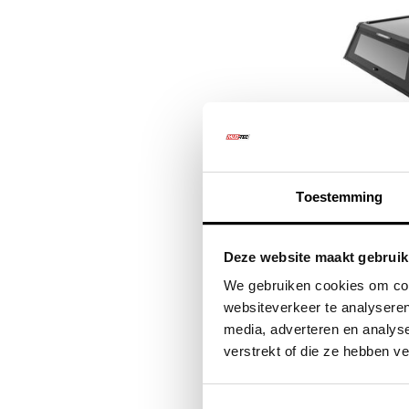
HARDTO
Toestemming
RIVAL (
ISUZU D-
Deze website maakt gebruik
€2.99
We gebruiken cookies om cont
€3.6
websiteverkeer te analyseren
media, adverteren en analys
verstrekt of die ze hebben v
Kwalitat