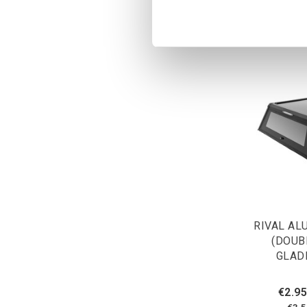
RIVAL A
(DOUB
GLADI
€2.95