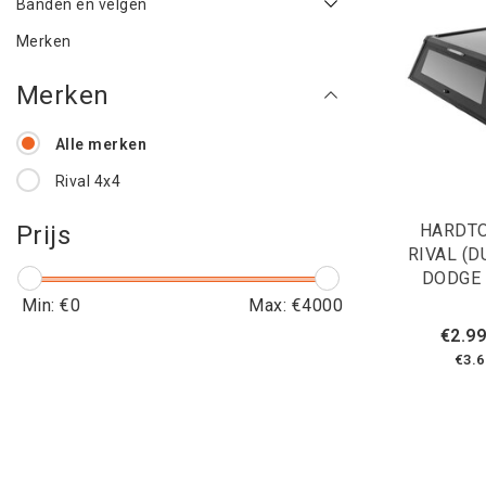
Banden en velgen
Merken
Merken
Alle merken
Rival 4x4
HARDTO
Prijs
RIVAL (D
DODGE
Min: €
0
Max: €
4000
€2.99
€3.6